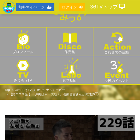
36TVトップ
無料マイページ
ログイン
プロフィール
作品集
これまでの活動
みつろうTV
化学反応
今後のイベント
Top
みつろうTV
オリジナルムービー
【第２２９話 】「沖縄はムー大陸？」喜納昌吉さんとの対談③