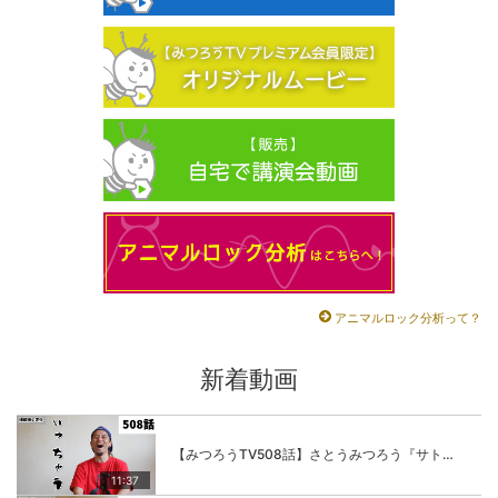
アニマルロック分析って？
新着動画
【みつろうTV508話】さとうみつろう『サトレル男塾』編④「“毎日”が変わります。楽しく」
11:37