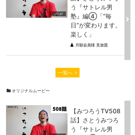
う『サトレル男
11:37
塾』編④「“毎
日”が変わります。
楽しく」
月額会員様 見放題
一覧へ
オリジナルムービー
【みつろうTV508
話】さとうみつろ
う『サトレル男