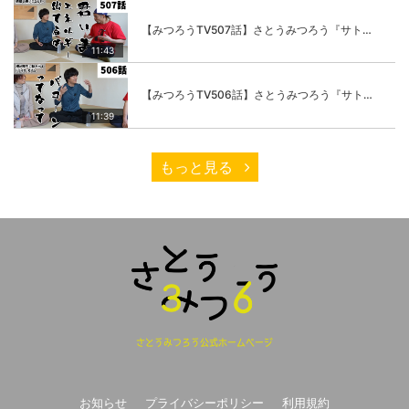
【みつろうTV507話】さとうみつろう『サトレル男塾』編③「快楽は“自分のカラダの内側”にしかない」
11:43
【みつろうTV506話】さとうみつろう『サトレル男塾』編②「不思議な棒をお尻に…」
11:39
もっと見る
さとうみつろう公式ホームページ
お知らせ
プライバシーポリシー
利用規約