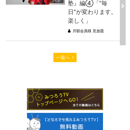
11:37
塾』編④「“毎
日”が変わります。
楽しく」
月額会員様 見放題
一覧へ