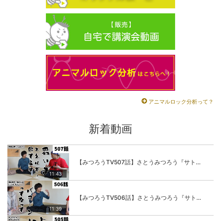
アニマルロック分析って？
新着動画
【みつろうTV507話】さとうみつろう『サトレル男塾』編③「快楽は“自分のカラダの内側”にしかない」
11:43
【みつろうTV506話】さとうみつろう『サトレル男塾』編②「不思議な棒をお尻に…」
11:39