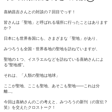
喜納昌吉さんとの対談の７回目でっす！
皆さんは「聖地」と呼ばれる場所に行ったことはあります
か？
日本にも世界各国にも、さまざまな「聖地」があり、
みつろうも全国・世界各地の聖地を訪ねていますが、
聖地の１つ、イスラエルなどを訪ねている喜納さんによ
る“聖地感”。
それは、「人類の聖地は地球」
ここが聖地、ここも聖地、あそこも聖地――これは分
離…。
今回は喜納さんのこの考えと、みつろうの新刊（の宣伝？
笑）を交えたクロストーク！