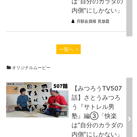
は“自分のカラダの
内側”にしかない」
月額会員様 見放題
一覧へ
オリジナルムービー
【みつろうTV507
話】さとうみつろ
う『サトレル男
11:43
塾』編③「快楽
は“自分のカラダの
内側”にしかない」