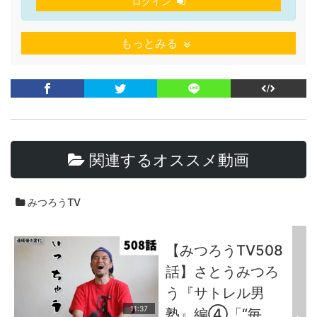
ログイン
もっとみる
関連するオススメ動画
みつろうTV
【みつろうTV508
話】さとうみつろ
う『サトレル男
11:37
塾』編④「“毎