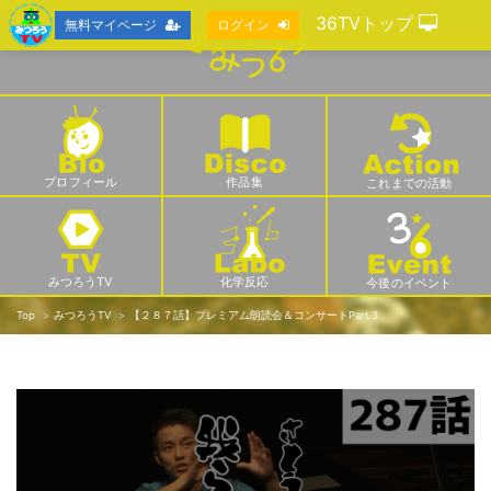
36TVトップ
無料マイページ
ログイン
プロフィール
作品集
これまでの活動
みつろうTV
化学反応
今後のイベント
Top
みつろうTV
【２８７話】プレミアム朗読会＆コンサートPart.3