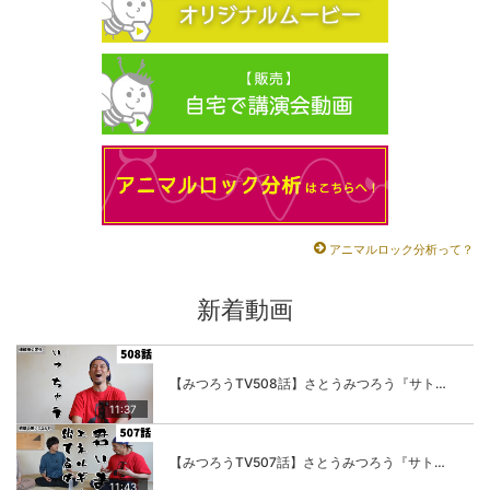
アニマルロック分析って？
新着動画
【みつろうTV508話】さとうみつろう『サトレル男塾』編④「“毎日”が変わります。楽しく」
11:37
【みつろうTV507話】さとうみつろう『サトレル男塾』編③「快楽は“自分のカラダの内側”にしかない」
11:43