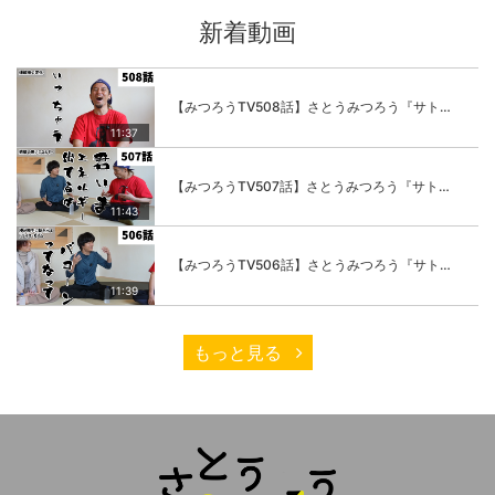
新着動画
【みつろうTV508話】さとうみつろう『サトレル男塾』編④「“毎日”が変わります。楽しく」
11:37
【みつろうTV507話】さとうみつろう『サトレル男塾』編③「快楽は“自分のカラダの内側”にしかない」
11:43
【みつろうTV506話】さとうみつろう『サトレル男塾』編②「不思議な棒をお尻に…」
11:39
もっと見る