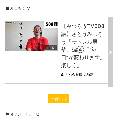
みつろうTV
【みつろうTV508
話】さとうみつろ
う『サトレル男
11:37
塾』編④「“毎
日”が変わります。
楽しく」
月額会員様 見放題
一覧へ
オリジナルムービー