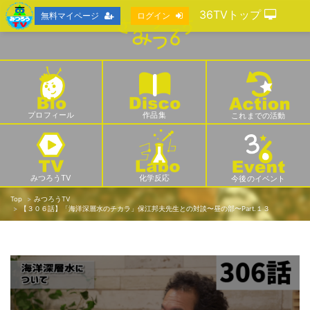
36TVトップ
無料マイページ
ログイン
プロフィール
作品集
これまでの活動
みつろうTV
化学反応
今後のイベント
Top
みつろうTV
【３０６話】「海洋深層水のチカラ」保江邦夫先生との対談〜昼の部〜Part.１３