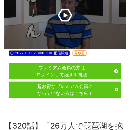
2022-09-02 00:00:00
配信開始
見放題
プレミアム会員の方は
ログインして続きを視聴
超お得なプレミアム会員に
なっていない方はこちら！
【320話】「26万人で琵琶湖を抱