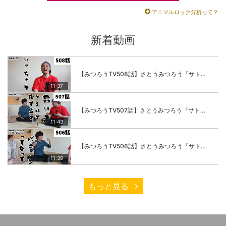
アニマルロック分析って？
新着動画
【みつろうTV508話】さとうみつろう『サトレル男塾』編④「“毎日”が変わります。楽しく」
11:37
【みつろうTV507話】さとうみつろう『サトレル男塾』編③「快楽は“自分のカラダの内側”にしかない」
11:43
【みつろうTV506話】さとうみつろう『サトレル男塾』編②「不思議な棒をお尻に…」
11:39
もっと見る