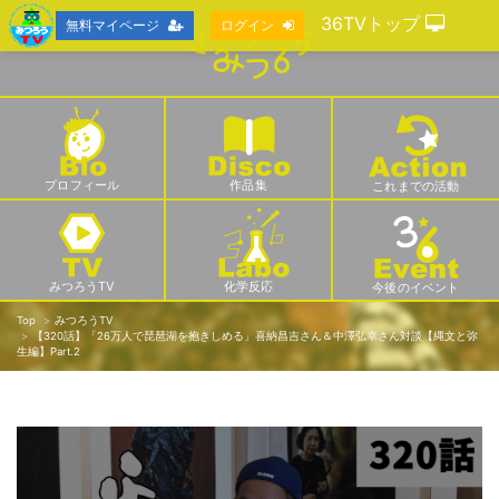
36TVトップ
無料マイページ
ログイン
プロフィール
作品集
これまでの活動
みつろうTV
化学反応
今後のイベント
Top
みつろうTV
【320話】「26万人で琵琶湖を抱きしめる」喜納昌吉さん＆中澤弘幸さん対談【縄文と弥
生編】Part.2