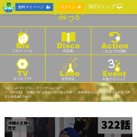
36TVトップ
無料マイページ
ログイン
プロフィール
作品集
これまでの活動
みつろうTV
化学反応
今後のイベント
Top
みつろうTV
オリジナルムービー
【322話】「沖縄の“前”は琉球、その前は沖縄？」喜納昌吉さん＆中澤弘幸さん対談【縄
文と弥生編】Part.4