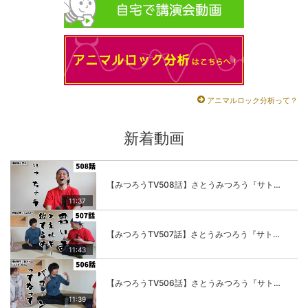
アニマルロック分析って？
新着動画
【みつろうTV508話】さとうみつろう『サトレル男塾』編④「“毎日”が変わります。楽しく」
11:37
【みつろうTV507話】さとうみつろう『サトレル男塾』編③「快楽は“自分のカラダの内側”にしかない」
11:43
【みつろうTV506話】さとうみつろう『サトレル男塾』編②「不思議な棒をお尻に…」
11:39