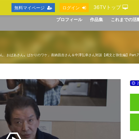
36TVトップ
無料マイページ
ログイン
プロフィール
作品集
これまでの活
さん、おばあさん〟ばかりのワケ」喜納昌吉さん＆中澤弘幸さん対談【縄文と弥生編】Part.7
2