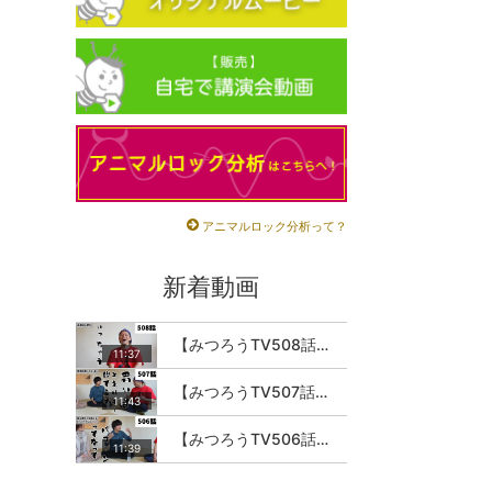
アニマルロック分析って？
新着動画
【みつろうTV508話】さとうみつろう『サトレル男塾』編④「“毎日”が変わります。楽しく」
11:37
【みつろうTV507話】さとうみつろう『サトレル男塾』編③「快楽は“自分のカラダの内側”にしかない」
11:43
【みつろうTV506話】さとうみつろう『サトレル男塾』編②「不思議な棒をお尻に…」
11:39