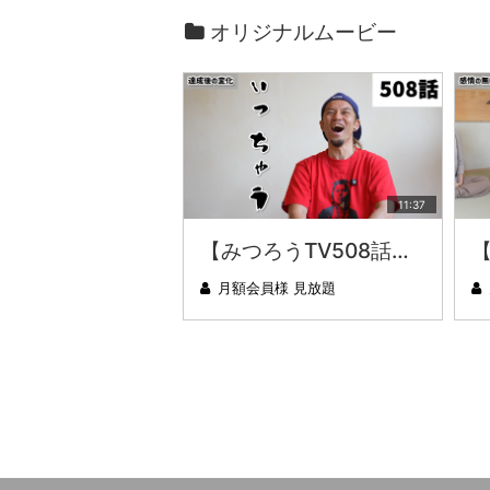
オリジナルムービー
11:37
【みつろうTV508話】さとうみつろう『サトレル男塾』編④「“毎日”が変わります。楽しく」
月額会員様 見放題