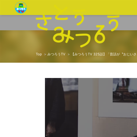
Top
みつろうTV
【みつろうTV 325話】「昔話が〝おじい