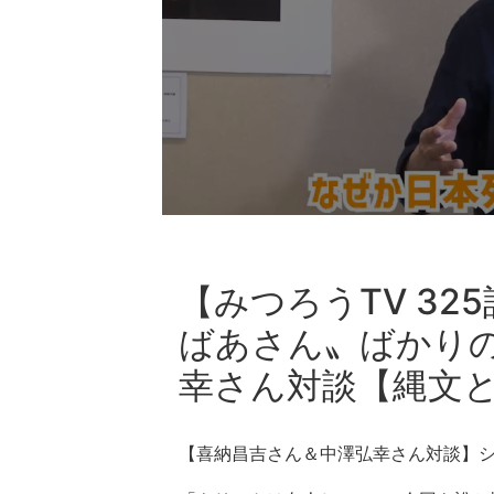
【みつろうTV 3
ばあさん〟ばかり
幸さん対談【縄文と弥
【喜納昌吉さん＆中澤弘幸さん対談】