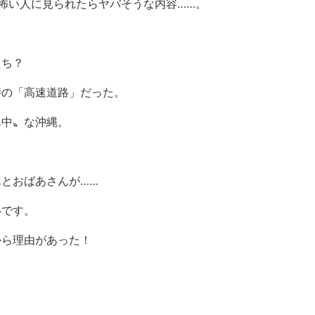
怖い人に見られたらヤバそうな内容……。
たち？
時の「高速道路」だった。
ん中〟な沖縄。
とおばあさんが……
いです。
から理由があった！