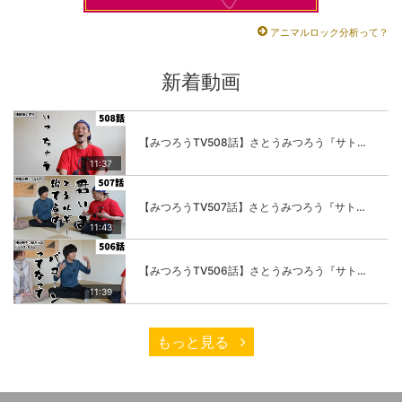
アニマルロック分析って？
新着動画
【みつろうTV508話】さとうみつろう『サトレル男塾』編④「“毎日”が変わります。楽しく」
11:37
【みつろうTV507話】さとうみつろう『サトレル男塾』編③「快楽は“自分のカラダの内側”にしかない」
11:43
【みつろうTV506話】さとうみつろう『サトレル男塾』編②「不思議な棒をお尻に…」
11:39
もっと見る