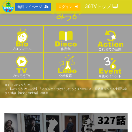
36TVトップ
無料マイページ
ログイン
プロフィール
作品集
これまでの活動
みつろうTV
化学反応
今後のイベント
Top
みつろうTV
【みつろうTV 327話】「アダムとイヴが犯したもう１つのミス」喜納昌吉さん＆中澤弘幸
さん対談【縄文と弥生編】Part.9