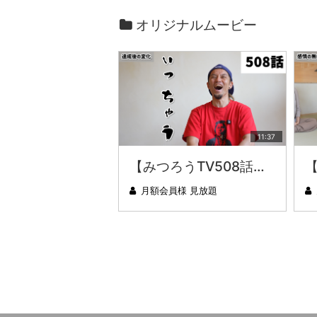
オリジナルムービー
11:37
【みつろうTV508話】さとうみつろう『サトレル男塾』編④「“毎日”が変わります。楽しく」
月額会員様 見放題