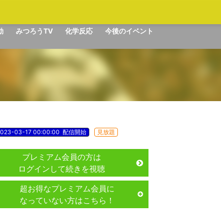
動
みつろうTV
化学反応
今後のイベント
023-03-17 00:00:00
配信開始
見放題
プレミアム会員の方は
ログインして続きを視聴
超お得なプレミアム会員に
なっていない方はこちら！