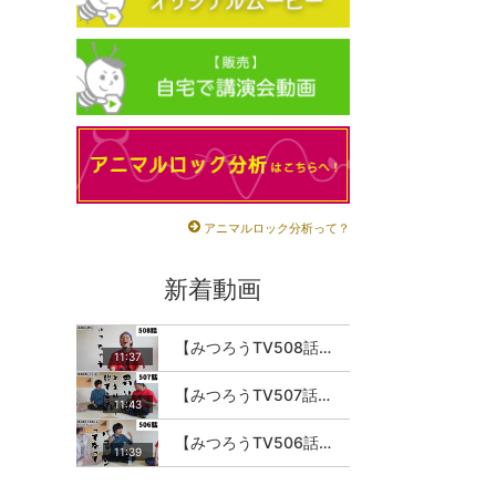
アニマルロック分析って？
新着動画
【みつろうTV508話】さとうみつろう『サトレル男塾』編④「“毎日”が変わります。楽しく」
11:37
【みつろうTV507話】さとうみつろう『サトレル男塾』編③「快楽は“自分のカラダの内側”にしかない」
11:43
【みつろうTV506話】さとうみつろう『サトレル男塾』編②「不思議な棒をお尻に…」
11:39