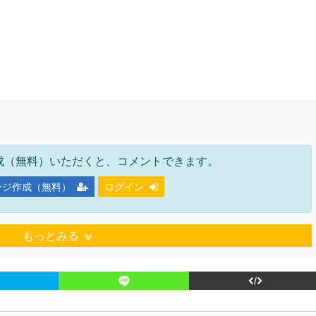
成（無料）いただくと、コメントできます。
ージ作成（無料）
ログイン
もっとみる