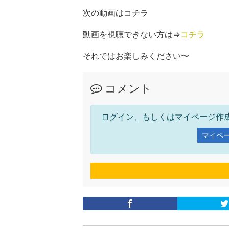
次の動画はコチラ
動画を視聴できない方は⇒
コチラ
それではお楽しみください〜
コメント
ログイン、もしくはマイページ作
マイペ