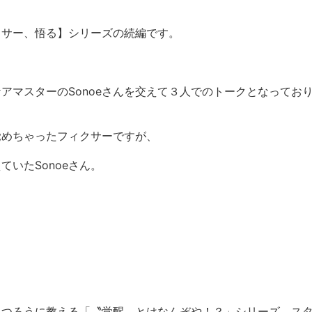
】
クサー、悟る】シリーズの続編です。
アマスターのSonoeさんを交えて３人でのトークとなってお
覚めちゃったフィクサーですが、
いたSonoeさん。
みつろうに教える「〝覚醒〟とはなんぞや！？」シリーズ、ス