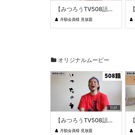
【みつろうTV508話】さとうみつろう『サトレル男塾』編④「“毎日”が変わります。楽しく」
月額会員様 見放題
オリジナルムービー
11:37
【みつろうTV508話】さとうみつろう『サトレル男塾』編④「“毎日”が変わります。楽しく」
月額会員様 見放題