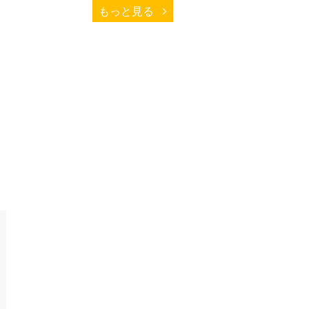
もっと見る