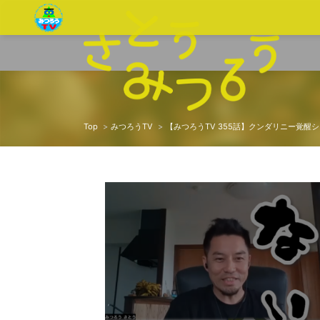
Top
みつろうTV
【みつろうTV 355話】クンダリニー覚