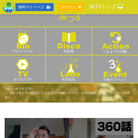
36TVトップ
無料マイページ
ログイン
プロフィール
作品集
これまでの活動
みつろうTV
化学反応
今後のイベント
Top
みつろうTV
【みつろうTV 360話】クンダリニー覚醒シリーズ「ヨガの秘技、公開」（シリーズ６回
目）