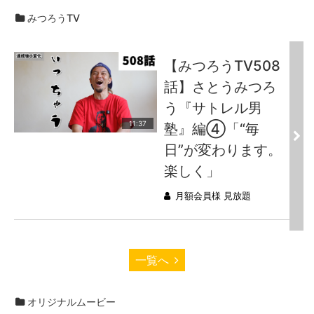
みつろうTV
【みつろうTV508
話】さとうみつろ
う『サトレル男
11:37
塾』編④「“毎
日”が変わります。
楽しく」
月額会員様 見放題
一覧へ
オリジナルムービー