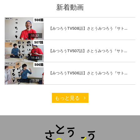
新着動画
【みつろうTV508話】さとうみつろう『サトレル男塾』編④「“毎日”が変わります。楽しく」
11:37
【みつろうTV507話】さとうみつろう『サトレル男塾』編③「快楽は“自分のカラダの内側”にしかない」
11:43
【みつろうTV506話】さとうみつろう『サトレル男塾』編②「不思議な棒をお尻に…」
11:39
もっと見る