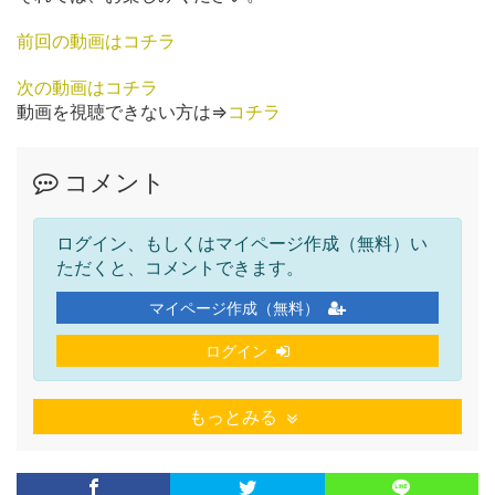
前回の動画はコチラ
次の動画はコチラ
動画を視聴できない方は⇒
コチラ
コメント
ログイン、もしくはマイページ作成（無料）い
ただくと、コメントできます。
マイページ作成（無料）
ログイン
もっとみる