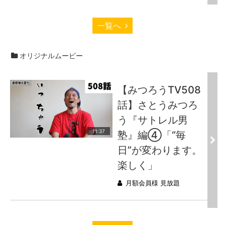
一覧へ
オリジナルムービー
【みつろうTV508
話】さとうみつろ
う『サトレル男
11:37
塾』編④「“毎
日”が変わります。
楽しく」
月額会員様 見放題