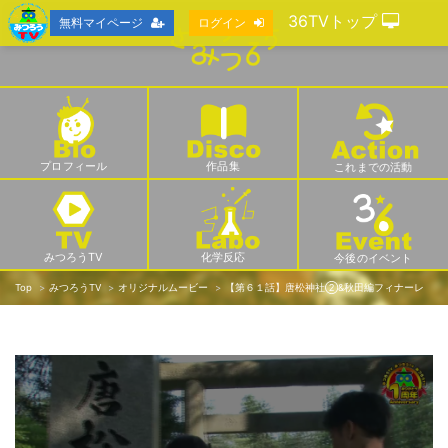
36TVトップ
無料マイページ
ログイン
プロフィール
作品集
これまでの活動
みつろうTV
化学反応
今後のイベント
Top
みつろうTV
オリジナルムービー
【第６１話】唐松神社②&秋田編フィナーレ