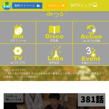
36TVトップ
無料マイページ
ログイン
プロフィール
作品集
これまでの活動
みつろうTV
化学反応
今後のイベント
Top
みつろうTV
【みつろうTV381話】タントラエネルギー解放ヒミツ合宿シリーズ「すべての細胞を１つ
の意思に」（シリーズ19回目）