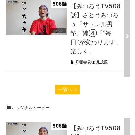
【みつろうTV508
話】さとうみつろ
う『サトレル男
11:37
塾』編④「“毎
日”が変わります。
楽しく」
月額会員様 見放題
一覧へ
オリジナルムービー
【みつろうTV508