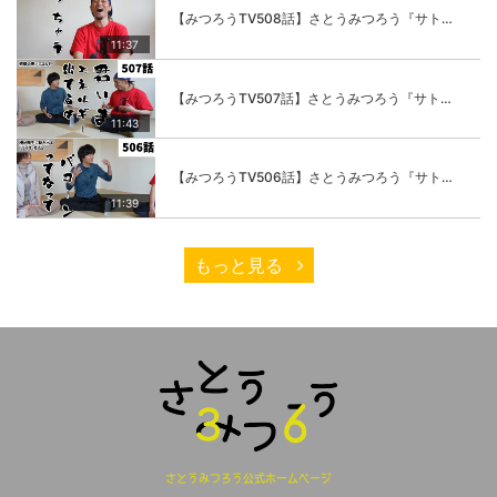
【みつろうTV508話】さとうみつろう『サトレル男塾』編④「“毎日”が変わります。楽しく」
11:37
【みつろうTV507話】さとうみつろう『サトレル男塾』編③「快楽は“自分のカラダの内側”にしかない」
11:43
【みつろうTV506話】さとうみつろう『サトレル男塾』編②「不思議な棒をお尻に…」
11:39
もっと見る
さとうみつろう公式ホームページ