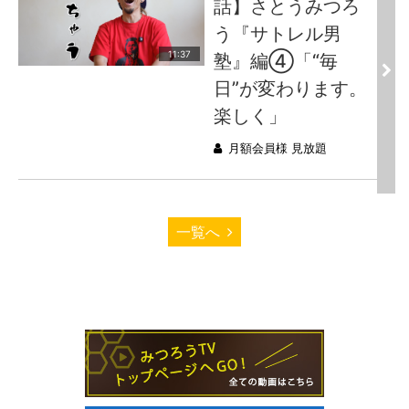
話】さとうみつろ
う『サトレル男
11:37
塾』編④「“毎
日”が変わります。
楽しく」
月額会員様 見放題
一覧へ