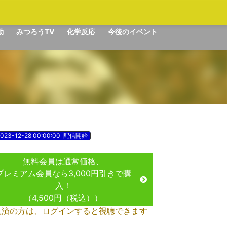
動
みつろうTV
化学反応
今後のイベント
023-12-28 00:00:00
配信開始
無料会員は通常価格、
プレミアム会員なら3,000円引きで購
入！
（4,500円（税込））
入済の方は、ログインすると視聴できます