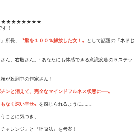
​​​★★★★★​​​​​​​★★★★★
です！
所』所長、
〝脳を１００％解放した女！〟
として話題の「
ネド
さん、右脳さん。: あなたにも体感できる意識変容の５ステッ
依頼が殺到中の作家さん！
チンと消えて、完全なマインドフルネス状態に──〟
由もなく深い幸せ〟
を感じられるように……。
まうことに気づき、
・チャレンジ』と『呼吸法』を考案！