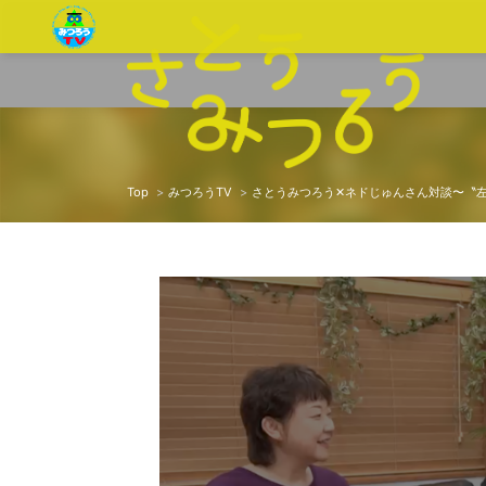
Top
みつろうTV
さとうみつろう✕ネドじゅんさん対談〜〝