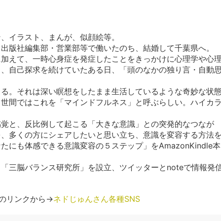
ン、イラスト、まんが、似顔絵等。
、出版社編集部・営業部等で働いたのち、結婚して千葉県へ。
加えて、一時心身症を発症したことをきっかけに心理学や心
り、自己探求を続けていたある日、「頭のなかの独り言・自動
まる。それは深い瞑想をしたまま生活しているような奇妙な状
、世間ではこれを「マインドフルネス」と呼ぶらしい。ハイカ
覚と、反比例して起こる「大きな意識」との突発的なつなが
を、多くの方にシェアしたいと思い立ち、意識を変容する方法
にも体感できる意識変容の５ステップ」をAmazonKindle本
三脳バランス研究所」を設立、ツイッターとnoteで情報発
らのリンクから→
ネドじゅんさん各種SNS