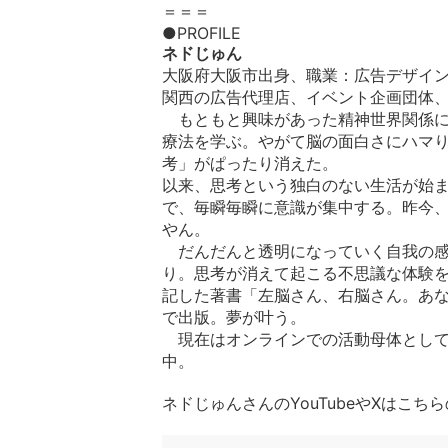
＝＝＝
●PROFILE
ネドじゅん
大阪府大阪市出身、職業：広告デザイ
関西の広告代理店、イベント企画団体
もともと興味があった精神世界関係に
療法を学ぶ。やがて脳の面白さにハマ
考」がぱったり消えた。
以来、思考という独白のない生活が始
で、毎瞬毎瞬に意識が集中する。昨今
やん。
だんだんと透明になっていく自我の感
り。思考が消えて起こる不思議な体験
記した著書「左脳さん、右脳さん。あなた
で出版。夢が叶う。
現在はオンラインでの活動母体として「
中。
ネドじゅんさんのYouTubeやXはこち