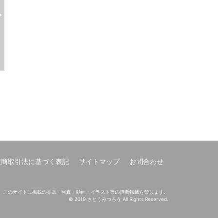
3:25:51
※単品販売 神鍋高原フェスまんまる【7/6 後夜祭】（カガクラレナイハナシ）
¥8,800
¥15,000
定商取引法に基づく表記
サイトマップ
お問合わせ
このサイトに掲載の文章・写真・動画・イラスト等の無断転載を禁じます。
© 2019 さとうみつろう All Rights Reserved.