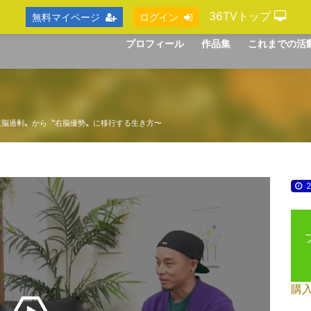
36TVトップ
無料マイページ
ログイン
プロフィール
作品集
これまでの活
左脳過剰〟から〝右脳優勢〟に移行する生き方〜
2
購