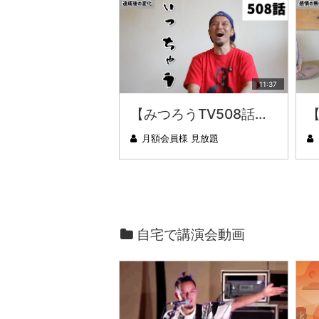
11:37
【みつろうTV508話】さとうみつろう『サトレル男塾』編④「“毎日”が変わります。楽しく」
月額会員様 見放題
自宅で講演会動画