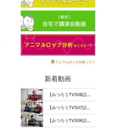
じ
アニマルロック分析って？
新着動画
【みつろうTV508話】さとうみつろう『サトレル男塾』編④「“毎日”が変わります。楽しく」
11:37
【みつろうTV507話】さとうみつろう『サトレル男塾』編③「快楽は“自分のカラダの内側”にしかない」
11:43
【みつろうTV506話】さとうみつろう『サトレル男塾』編②「不思議な棒をお尻に…」
11:39