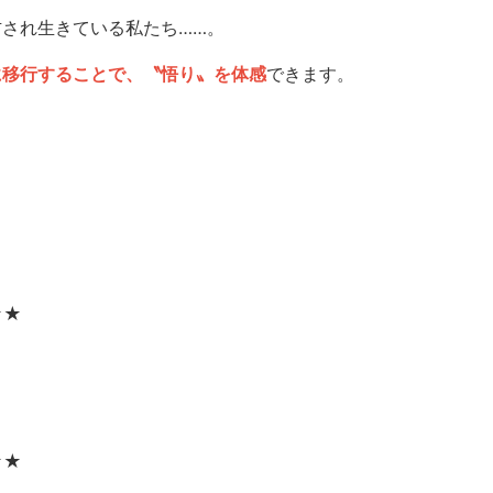
され生きている私たち……。
に移行することで、〝悟り〟を体感
できます。
！
★★
★★