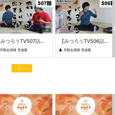
11:43
11:39
【みつろうTV507話】さとうみつろう『サトレル男塾』編③「快楽は“自分のカラダの内側”にしかない」
【みつろうTV506話】さとうみつろう『サトレル男塾』編②「不思議な棒をお尻に…」
月額会員様 見放題
月額会員様 見放題
一覧へ