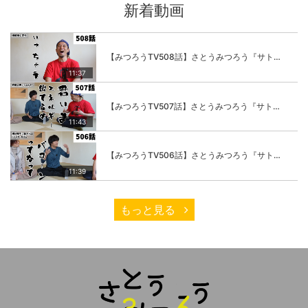
新着動画
【みつろうTV508話】さとうみつろう『サトレル男塾』編④「“毎日”が変わります。楽しく」
11:37
【みつろうTV507話】さとうみつろう『サトレル男塾』編③「快楽は“自分のカラダの内側”にしかない」
11:43
【みつろうTV506話】さとうみつろう『サトレル男塾』編②「不思議な棒をお尻に…」
11:39
もっと見る