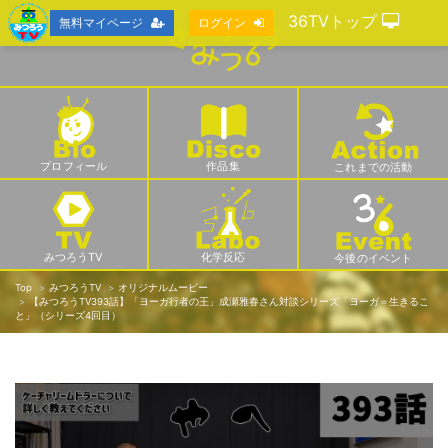
36TVトップ
無料マイページ
ログイン
プロフィール
作品集
これまでの活動
みつろうTV
化学反応
今後のイベント
Top
みつろうTV
オリジナルムービー
【みつろうTV393話】「ヨーガ行者の王」成瀬雅春さん対談シリーズ「ヨーガ＝生きるこ
と」（シリーズ4回目）