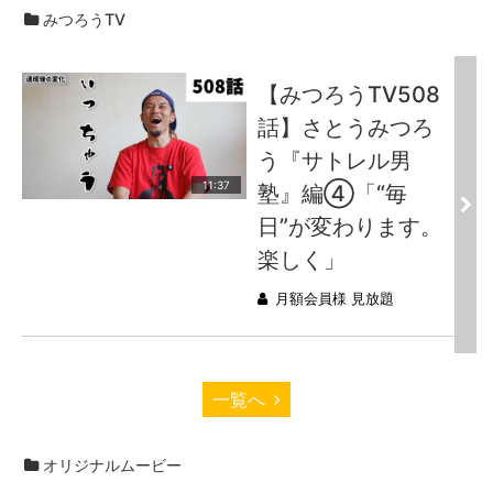
みつろうTV
【みつろうTV508
話】さとうみつろ
う『サトレル男
11:37
塾』編④「“毎
日”が変わります。
楽しく」
月額会員様 見放題
一覧へ
オリジナルムービー