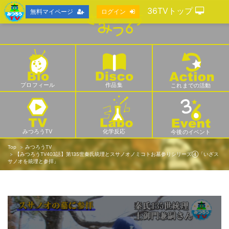
36TVトップ
無料マイページ
ログイン
プロフィール
作品集
これまでの活動
みつろうTV
化学反応
今後のイベント
Top
みつろうTV
【みつろうTV403話】第135世秦氏統理とスサノオノミコトお墓参りシリーズ④「いざス
サノオを統理と参拝」