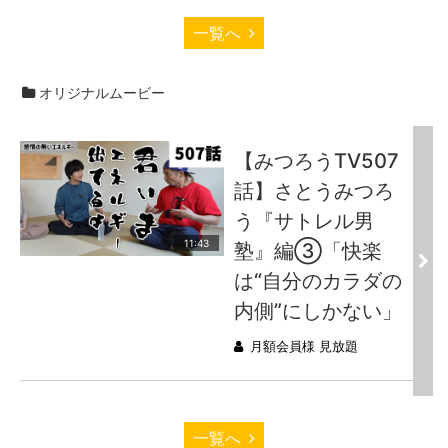
一覧へ
オリジナルムービー
【みつろうTV507
話】さとうみつろ
う『サトレル男
11:43
塾』編③「快楽
は“自分のカラダの
内側”にしかない」
月額会員様 見放題
一覧へ