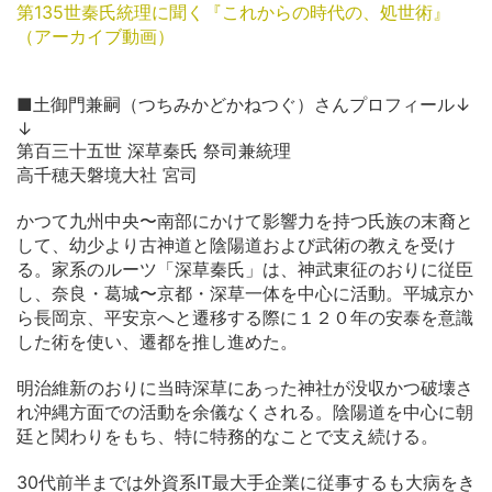
第135世秦氏統理に聞く『これからの時代の、処世術』
（アーカイブ動画）
■土御門兼嗣（つちみかどかねつぐ）さんプロフィール↓
↓
第百三十五世 深草秦氏 祭司兼統理
高千穂天磐境大社 宮司
かつて九州中央〜南部にかけて影響力を持つ氏族の末裔と
して、幼少より古神道と陰陽道および武術の教えを受け
る。家系のルーツ「深草秦氏」は、神武東征のおりに従臣
し、奈良・葛城〜京都・深草一体を中心に活動。平城京か
ら長岡京、平安京へと遷移する際に１２０年の安泰を意識
した術を使い、遷都を推し進めた。
明治維新のおりに当時深草にあった神社が没収かつ破壊さ
れ沖縄方面での活動を余儀なくされる。陰陽道を中心に朝
廷と関わりをもち、特に特務的なことで支え続ける。
30代前半までは外資系IT最大手企業に従事するも大病をき