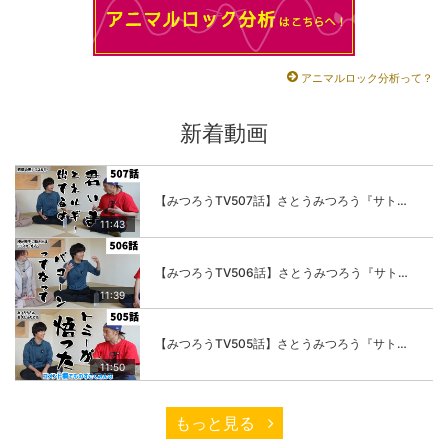
アニマルロック分析って？
新着動画
【みつろうTV507話】さとうみつろう『サトレル男塾』編③「快楽は“自分のカラダの内側”にしかない」
11:43
【みつろうTV506話】さとうみつろう『サトレル男塾』編②「不思議な棒をお尻に…」
11:39
【みつろうTV505話】さとうみつろう『サトレル男塾』編①「“快感不足”のこの世の中…悟ってみたいと思いませんか？」
11:50
もっと見る