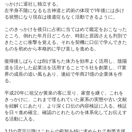
っかけに退社し独立する。
左半身不随になるも古神道と武術の体現で1年後には歩け
る状態になり現在は後遺症もなく活動できるように。
このきっかけを後日に占術に当てはめて鑑定をおこなった
ところ、倒れた年月日どころか、時刻と原因さえも判別で
きたことに衝撃を覚える。それを契機に口伝で学んできた
ものを初めから本格的に学び直しを進める。
復帰後しばらくは削げ落ちた体力を効率よく活用し、陰陽
道を活かした起業法を活用することで５社を創業し、IT業
界の成長の追い風もあり、連結で年商21億の企業体を作
る。
平成20年に祖父が黄泉の客に至り、家督を継ぐ。これを
きっかけに、これまで埋もれていた家系の実態や古い文献
を紐解くにあたり、より深く口伝の内容検証に入る。検証
を日々進め確立、確認のとれたものを体系化してお伝えす
る活動に入る。
3.11の震災以降はこれらの叡智を特に求められて創業支援