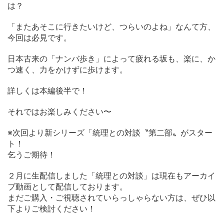
は？
「またあそこに行きたいけど、つらいのよね」なんて方、
今回は必見です。
日本古来の「ナンバ歩き」によって疲れる坂も、楽に、か
つ速く、力をかけずに歩けます。
詳しくは本編後半で！
それではお楽しみください〜
※次回より新シリーズ「統理との対談〝第二部〟がスター
ト！
乞うご期待！
２月に生配信しました「統理との対談」は現在もアーカイ
ブ動画として配信しております。
まだご購入・ご視聴されていらっしゃらない方は、ぜひ以
下よりご検討ください！