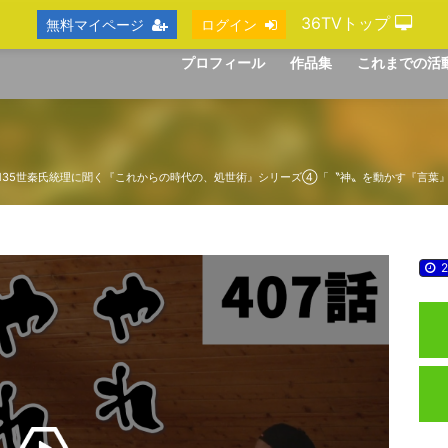
36TVトップ
無料マイページ
ログイン
プロフィール
作品集
これまでの活
第135世秦氏統理に聞く『これからの時代の、処世術』シリーズ④「〝神〟を動かす『言葉
2