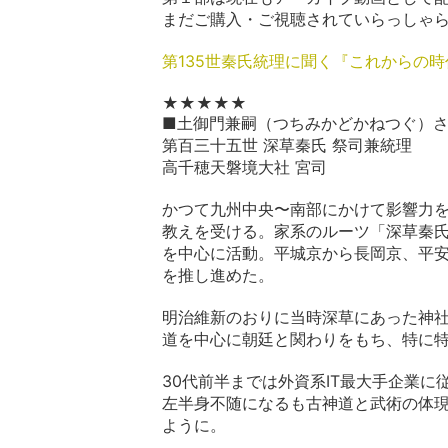
まだご購入・ご視聴されていらっしゃ
第135世秦氏統理に聞く『これからの
★★★★★
■土御門兼嗣（つちみかどかねつぐ）さ
第百三十五世 深草秦氏 祭司兼統理
高千穂天磐境大社 宮司
かつて九州中央〜南部にかけて影響力
教えを受ける。家系のルーツ「深草秦
を中心に活動。平城京から長岡京、平
を推し進めた。
明治維新のおりに当時深草にあった神
道を中心に朝廷と関わりをもち、特に
30代前半までは外資系IT最大手企業
左半身不随になるも古神道と武術の体現
ように。