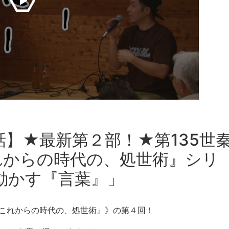
話】★最新第２部！★第135世
れからの時代の、処世術』シリ
動かす『言葉』」
『これからの時代の、処世術』》の第４回！