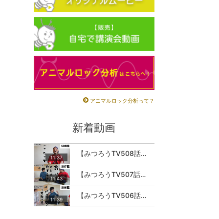
アニマルロック分析って？
新着動画
【みつろうTV508話】さとうみつろう『サトレル男塾』編④「“毎日”が変わります。楽しく」
11:37
【みつろうTV507話】さとうみつろう『サトレル男塾』編③「快楽は“自分のカラダの内側”にしかない」
11:43
【みつろうTV506話】さとうみつろう『サトレル男塾』編②「不思議な棒をお尻に…」
11:39