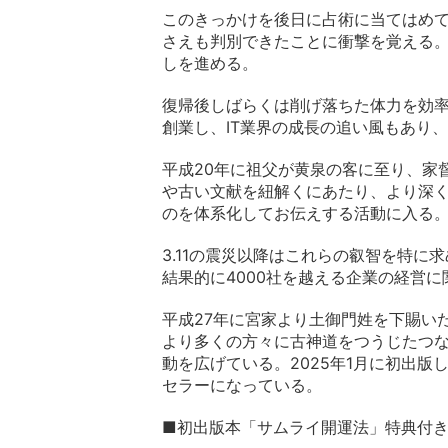
このきっかけを後日に占術に当てはめ
さえも判別できたことに衝撃を覚える
しを進める。
復帰後しばらくは削げ落ちた体力を効
創業し、IT業界の成長の追い風もあり
平成20年に祖父が黄泉の客に至り、家
や古い文献を紐解くにあたり、より深
のを体系化してお伝えする活動に入る
3.11の震災以降はこれらの叡智を特
結果的に4000社を越える企業の経営に
平成27年に宮家より土御門姓を下賜い
より多くの方々に古神道をつうじたつ
動を広げている。2025年1月に初出版
セラーになっている。
■初出版本「サムライ開運法」特典付