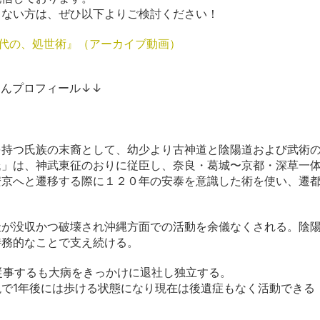
らない方は、ぜひ以下よりご検討ください！
時代の、処世術』（アーカイブ動画）
んプロフィール↓↓
を持つ氏族の末裔として、幼少より古神道と陰陽道および武術
氏」は、神武東征のおりに従臣し、奈良・葛城〜京都・深草一
安京へと遷移する際に１２０年の安泰を意識した術を使い、遷
社が没収かつ破壊され沖縄方面での活動を余儀なくされる。陰
特務的なことで支え続ける。
に従事するも大病をきっかけに退社し独立する。
で1年後には歩ける状態になり現在は後遺症もなく活動できる