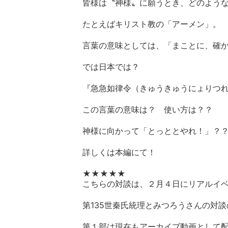
皆様は〝神様〟に願うとき、どのよう
たとえばキリスト教の「アーメン」。
言葉の意味としては、「まことに、確
では日本では？
『急急如律令（きゅうきゅうにょりつ
この言葉の意味は？ 使い方は？？
神様に向かって「とっととやれ！」？
詳しくは本編にて！
★★★★★
こちらの対談は、２月４日にリアルイ
第135世秦氏統理とみつろうさんの対
第１部は現在もアーカイブ動画として