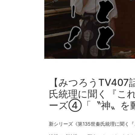
【みつろうTV407
氏統理に聞く『こ
ーズ④「〝神〟を
新シリーズ《第135世秦氏統理に聞く