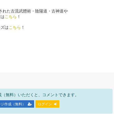
承された古流武體術・陰陽道・古神道や
方は
こちら
！
ーズは
こちら
！
成（無料）いただくと、コメントできます。
ージ作成（無料）
ログイン