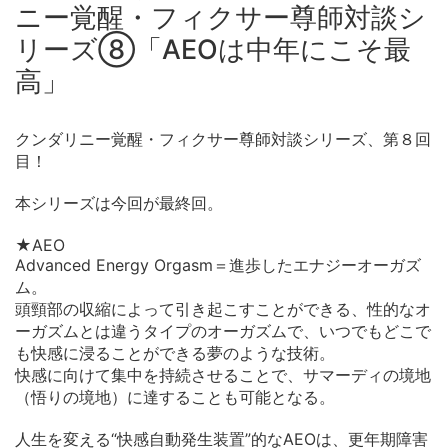
ニー覚醒・フィクサー尊師対談シ
リーズ⑧「AEOは中年にこそ最
高」
クンダリニー覚醒・フィクサー尊師対談シリーズ、第８回
目！
本シリーズは今回が最終回。
★AEO
Advanced Energy Orgasm＝進歩したエナジーオーガズ
ム。
頭頸部の収縮によって引き起こすことができる、性的なオ
ーガズムとは違うタイプのオーガズムで、いつでもどこで
も快感に浸ることができる夢のような技術。
快感に向けて集中を持続させることで、サマーディの境地
（悟りの境地）に達することも可能となる。
人生を変える“快感自動発生装置”的なAEOは、更年期障害