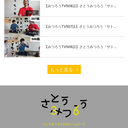
【みつろうTV508話】さとうみつろう『サトレル男塾』編④「“毎日”が変わります。楽しく」
11:37
【みつろうTV507話】さとうみつろう『サトレル男塾』編③「快楽は“自分のカラダの内側”にしかない」
11:43
【みつろうTV506話】さとうみつろう『サトレル男塾』編②「不思議な棒をお尻に…」
11:39
もっと見る
さとうみつろう公式ホームページ