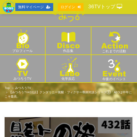
36TVトップ
無料マイページ
ログイン
プロフィール
作品集
これまでの活動
みつろうTV
化学反応
今後のイベント
Top
みつろうTV
【みつろうTV432話】クンダリニー覚醒・フィクサー尊師対談シリーズ⑧「AEOは中年に
こそ最高」