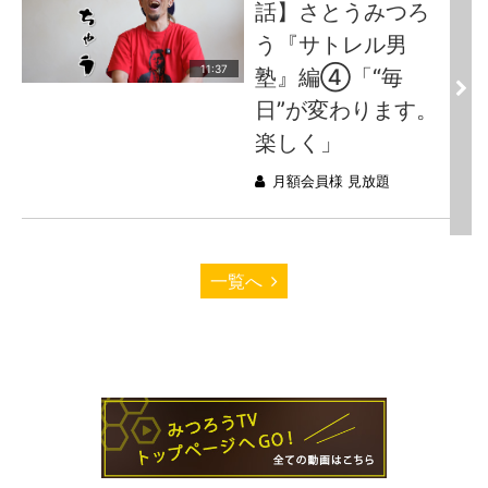
話】さとうみつろ
う『サトレル男
11:37
塾』編④「“毎
日”が変わります。
楽しく」
月額会員様 見放題
一覧へ