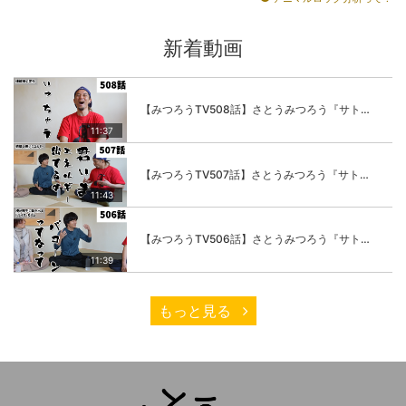
新着動画
【みつろうTV508話】さとうみつろう『サトレル男塾』編④「“毎日”が変わります。楽しく」
11:37
【みつろうTV507話】さとうみつろう『サトレル男塾』編③「快楽は“自分のカラダの内側”にしかない」
11:43
【みつろうTV506話】さとうみつろう『サトレル男塾』編②「不思議な棒をお尻に…」
11:39
もっと見る