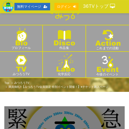
36TVトップ
無料マイページ
ログイン
プロフィール
作品集
これまでの活動
みつろうTV
化学反応
今後のイベント
Top
みつろうTV
満員御礼!!【みつろうTV会員限定 特別イベント開催！】※チケット購入ページ