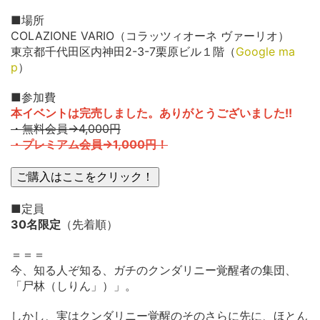
■場所
COLAZIONE VARIO（コラッツィオーネ ヴァーリオ）
東京都千代田区内神田2-3-7栗原ビル１階（
Google ma
p
）
■参加費
本イベントは完売しました。ありがとうございました!!
・無料会員→4,000円
・プレミアム会員→1,000円！
■定員
30名限定
（先着順）
＝＝＝
今、知る人ぞ知る、ガチのクンダリニー覚醒者の集団、
「尸林（しりん」）」。
しかし、実はクンダリニー覚醒のそのさらに先に、ほとん