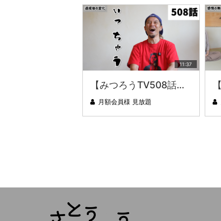
11:37
【みつろうTV508話】さとうみつろう『サトレル男塾』編④「“毎日”が変わります。楽しく」
月額会員様 見放題