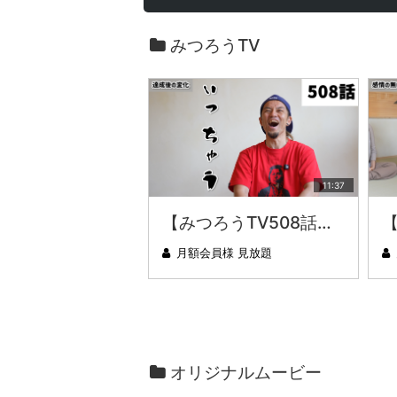
みつろうTV
11:37
【みつろうTV508話】さとうみつろう『サトレル男塾』編④「“毎日”が変わります。楽しく」
月額会員様 見放題
オリジナルムービー