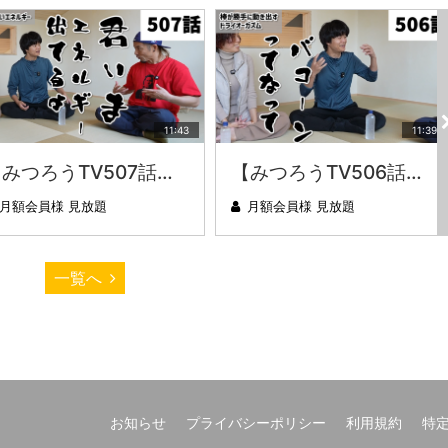
11:43
11:39
【みつろうTV507話】さとうみつろう『サトレル男塾』編③「快楽は“自分のカラダの内側”にしかない」
【みつろうTV506話】さとうみつろう『サトレル男塾』編②「不思議な棒をお尻に…」
月額会員様 見放題
月額会員様 見放題
一覧へ
お知らせ
プライバシーポリシー
利用規約
特