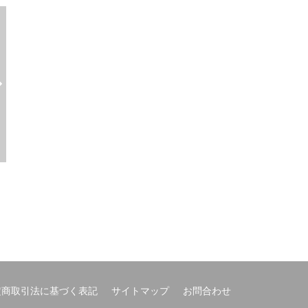
11:50
【みつろうTV505話】さとうみつろう『サトレル男塾』編①「“快感不足”のこの世の中…悟ってみたいと思いませんか？」
月額会員様 見放題
月額会員様 見放題
定商取引法に基づく表記
サイトマップ
お問合わせ