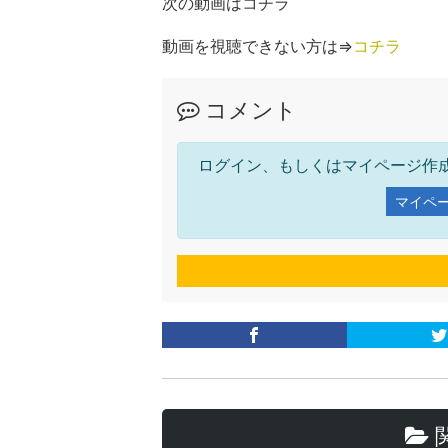
次の動画はコチラ
動画を視聴できない方は⇒
コチラ
コメント
ログイン、もしくはマイページ作
マイペ