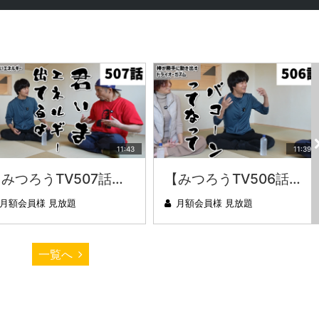
11:43
11:39
【みつろうTV507話】さとうみつろう『サトレル男塾』編③「快楽は“自分のカラダの内側”にしかない」
【みつろうTV506話】さとうみつろう『サトレル男塾』編②「不思議な棒をお尻に…」
月額会員様 見放題
月額会員様 見放題
一覧へ