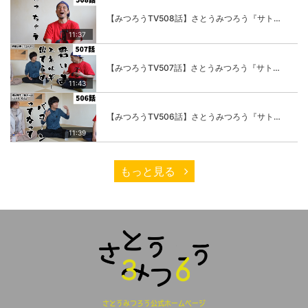
【みつろうTV508話】さとうみつろう『サトレル男塾』編④「“毎日”が変わります。楽しく」
11:37
【みつろうTV507話】さとうみつろう『サトレル男塾』編③「快楽は“自分のカラダの内側”にしかない」
11:43
【みつろうTV506話】さとうみつろう『サトレル男塾』編②「不思議な棒をお尻に…」
11:39
もっと見る
さとうみつろう公式ホームページ