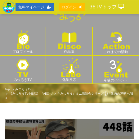
36TVトップ
無料マイページ
ログイン
プロフィール
作品集
これまでの活動
みつろうTV
化学反応
今後のイベント
Top
みつろうTV
【みつろうTV448話】『AEO×さとうみつろう』ミニ講演会シリーズ③「体内の運動＝AE
O」