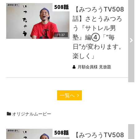
【みつろうTV508
話】さとうみつろ
う『サトレル男
11:37
塾』編④「“毎
日”が変わります。
楽しく」
月額会員様 見放題
一覧へ
オリジナルムービー
【みつろうTV508