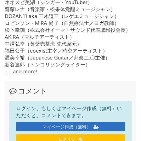
ネオスピ美湖（シンガー・YouTuber）
齋藤レナ（音楽家・松果体覚醒ミュージシャン）
DOZAN11 aka 三木道三（レゲエミュージシャン）
ロビンソン・MIRA 尚子（自然療法士／ヨガ教師）
松下幸訓（株式会社イーマ・サウンド代表取締役会長）
AKIRA（マルチアーティスト）
中澤弘幸（黄檗売茶流 先代家元）
福田公子（coexist主宰／時空アーティスト）
渥美幸裕（Japanese Guitar／邦楽二.〇主催）
新谷達郎（トンコリソングライター）
……and more!
コメント
ログイン、もしくはマイページ作成（無料）い
ただくと、コメントできます。
マイページ作成（無料）
ログイン