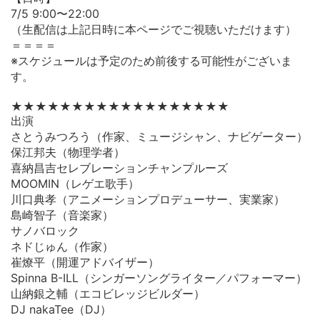
7/5 9:00〜22:00
（生配信は上記日時に本ページでご視聴いただけます）
＝＝＝＝
※スケジュールは予定のため前後する可能性がございま
す。
★★★★★★★★★★★★★★★★★★
出演
さとうみつろう（作家、ミュージシャン、ナビゲーター）
保江邦夫（物理学者）
喜納昌吉セレブレーションチャンプルーズ
MOOMIN（レゲエ歌手）
川口典孝（アニメーションプロデューサー、実業家）
島崎智子（音楽家）
サノバロック
ネドじゅん（作家）
崔燎平（開運アドバイザー）
Spinna B-ILL（シンガーソングライター／パフォーマー）
山納銀之輔（エコビレッジビルダー）
DJ nakaTee（DJ）