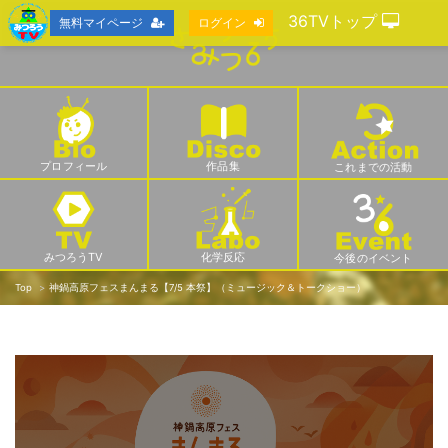
36TVトップ
無料マイページ
ログイン
プロフィール
作品集
これまでの活動
みつろうTV
化学反応
今後のイベント
Top
神鍋高原フェスまんまる【7/5 本祭】（ミュージック＆トークショー）