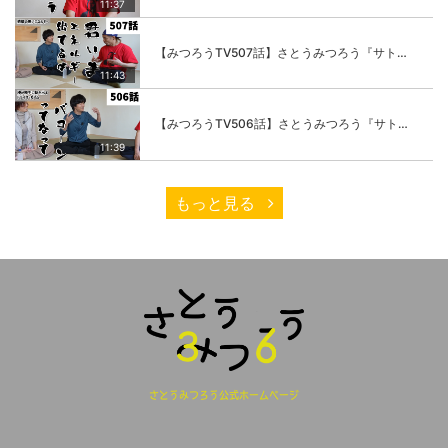
11:37
【みつろうTV507話】さとうみつろう『サトレル男塾』編③「快楽は“自分のカラダの内側”にしかない」
11:43
【みつろうTV506話】さとうみつろう『サトレル男塾』編②「不思議な棒をお尻に…」
11:39
もっと見る
さとうみつろう公式ホームページ