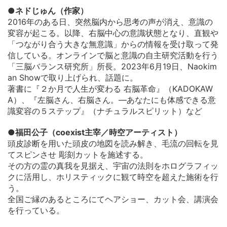
●ネドじゅん（作家）
2016年のある日、突然脳内から思考の声が消え、意識の
変容が起こる。以降、右脳中心の意識状態となり、直観や
「つながり合う大きな無意識」からの情報を受け取って発
信している。オンラインで脳と意識の自主研究活動を行う
「三脳バランス研究所」所長。2023年6月19日、Naokim
an Showで取り上げられ、話題に。
著書に『２か月で人生が変わる 右脳革命』（KADOKAW
A）、『左脳さん、右脳さん。―あなたにも体感できる意
識変容の５ステップ』（ナチュラルスピリット）など
●福田公子（coexist主宰／時空アーティスト）
頭皮診断を用いた頭皮の地図を読み解き、毛流の回転を見
てスピンさせ 彫刻カットを施述する。
その方の霊の真我を見据え、宇宙の法則をホログラフィッ
クに活用し、ホリスティックに観て時空を超えた施術を行
う。
全国ご縁のあるところにてヘアショー、カット会、講演会
を行っている。