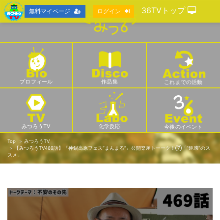
36TVトップ
無料マイページ
ログイン
プロフィール
作品集
これまでの活動
みつろうTV
化学反応
今後のイベント
Top
みつろうTV
【みつろうTV469話】『神鍋高原フェス“まんまる”』公開楽屋トーーク！⑦「“鈍感”のス
スメ」