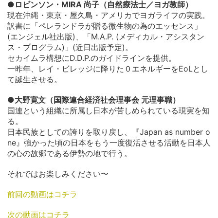
●ロビンソン・MIRA 尚子（自然療法士／ヨガ教師）
現在沖縄・東京・屋久島・アメリカでヨガライフの実践。
訳書に「ペレランドラが贈る微生物の為のエッセンス」
(エンジェル社出版)、「M.A.P. (メディカル・アシスタン
ス・プログラム)」(近日出版予定)。
セカイムラ構想にD.D.P.のガイドラインを提供。
一昨年、レイ・ビレッジに降りた０エネルギーをEoLとし
て誕生させる。
●大野寛文（国際連合経済社会理事会 元理事職）
国連という組織に所属し日本が苦しめられている現実を知
る。
日本民族としての誇りを取り戻し、『Japan as number o
ne』強かった頃の日本をもう一度復活させる活動を日本人
の心の故郷である伊勢の地で行う。
それではお楽しみください〜
前回の動画はコチラ
次の動画はコチラ