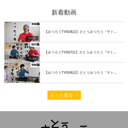
新着動画
【みつろうTV508話】さとうみつろう『サトレル男塾』編④「“毎日”が変わります。楽しく」
11:37
【みつろうTV507話】さとうみつろう『サトレル男塾』編③「快楽は“自分のカラダの内側”にしかない」
11:43
【みつろうTV506話】さとうみつろう『サトレル男塾』編②「不思議な棒をお尻に…」
11:39
もっと見る