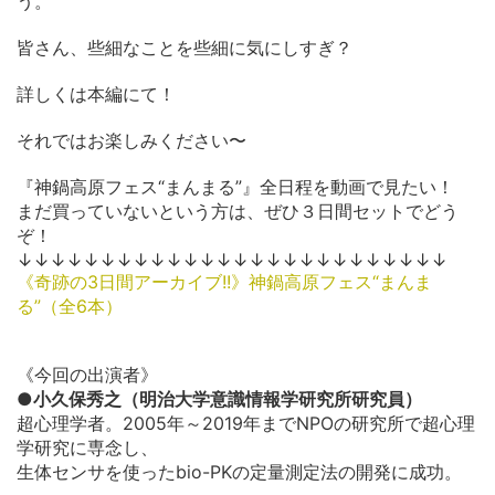
う。
皆さん、些細なことを些細に気にしすぎ？
詳しくは本編にて！
それではお楽しみください〜
『神鍋高原フェス“まんまる”』全日程を動画で見たい！
まだ買っていないという方は、ぜひ３日間セットでどう
ぞ！
↓↓↓↓↓↓↓↓↓↓↓↓↓↓↓↓↓↓↓↓↓↓↓↓↓↓
《奇跡の3日間アーカイブ!!》神鍋高原フェス“まんま
る”（全6本）
《今回の出演者》
●小久保秀之（明治大学意識情報学研究所研究員）
超心理学者。2005年～2019年までNPOの研究所で超心理
学研究に専念し、
生体センサを使ったbio-PKの定量測定法の開発に成功。