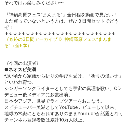
それではお楽しみください〜
『神鍋高原フェス“まんまる”』全日程を動画で見たい！
まだ買っていないという方は、ぜひ３日間セットでどう
ぞ！
↓↓↓↓↓↓↓↓↓↓↓↓↓↓↓↓↓↓↓↓↓↓↓↓↓↓
《奇跡の3日間アーカイブ!!》神鍋高原フェス“まんま
る”（全6本）
《今回の出演者》
●ネオスピ美湖
幼い頃から家族から祈りの学びを受け、「祈りの強い子」
といわれ育つ。
シンガーソングライターとしても宇宙の真理を歌い、CD
デビュー後メディアに多数出演。
日本やアジア、世界でライブツアーをおこなう。
スピチューバー美湖としてYouTubeデビューして以来、
地球の常識にとらわれずありのままYouTubeが話題となり
チャンネル登録者数は累計10万人以上。