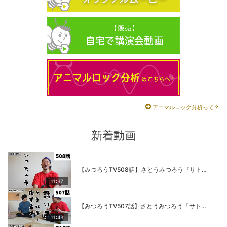
アニマルロック分析って？
新着動画
【みつろうTV508話】さとうみつろう『サトレル男塾』編④「“毎日”が変わります。楽しく」
11:37
【みつろうTV507話】さとうみつろう『サトレル男塾』編③「快楽は“自分のカラダの内側”にしかない」
11:43