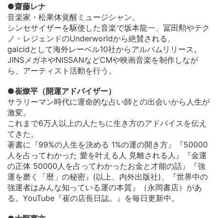
●齋藤レナ
音楽家・松果体覚醒ミュージシャン。
シンセサイザーを駆使した音楽で坂本龍一、冨田勲やテク
ノ・レジェンドのUnderworldから絶賛される。
galcidとして海外レーベル10社からアルバムリリース。
JINSメガネやNISSANなどCMや映画音楽を制作しなが
ら、アーティスト活動を行う。
●崔燎平（開運アドバイザー）
サラリーマン時代に運命的な占い師との出会いから人生が
激変。
これまで6万人以上の人たちに生き方のアドバイスを伝え
てきた。
著書に『99%の人生を決める 1%の運の開き方』『50000
人を占ってわかった 愛を叶える人 見離される人』『金運
の正体 50000人を占ってわかったお金と才能の話』『強
運を磨く「暦」の秘密』(以上、内外出版社)、『世界中の
強運者はみんな知っている運の本質』（永岡書店）があ
る。YouTube『崔の店長日誌。』を毎日更新中。