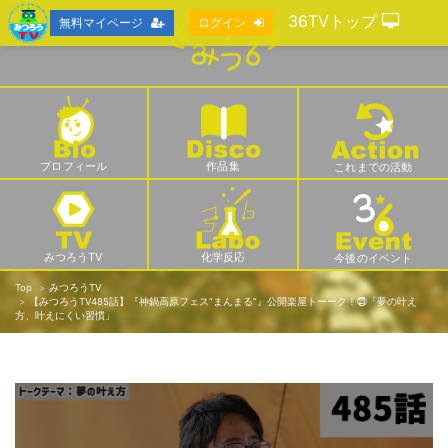
36TVトップ
無料マイページ
ログイン
プロフィール
作品集
これまでの活動
みつろうTV
化学反応
今後のイベント
Top
みつろうTV
【みつろうTV485話】『神鍋高原フェス“まんまる”』公開楽屋トーーク！㉓「夢の叶え
方、叶えにくい習慣」