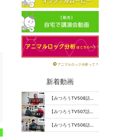
アニマルロック分析って？
新着動画
【みつろうTV508話】さとうみつろう『サトレル男塾』編④「“毎日”が変わります。楽しく」
11:37
【みつろうTV507話】さとうみつろう『サトレル男塾』編③「快楽は“自分のカラダの内側”にしかない」
11:43
【みつろうTV506話】さとうみつろう『サトレル男塾』編②「不思議な棒をお尻に…」
11:39