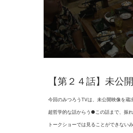
【第２４話】未公開
今回のみつろうTVは、未公開映像を蔵
超哲学的な話からう●この話まで、振
トークショーでは見ることができない