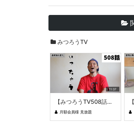
みつろうTV
11:37
【みつろうTV508話】さとうみつろう『サトレル男塾』編④「“毎日”が変わります。楽しく」
月額会員様 見放題