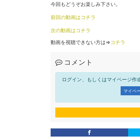
今回もどうぞお楽しみ下さい。
前回の動画はコチラ
次の動画はコチラ
動画を視聴できない方は⇒
コチラ
コメント
ログイン、もしくはマイページ作
マイペ