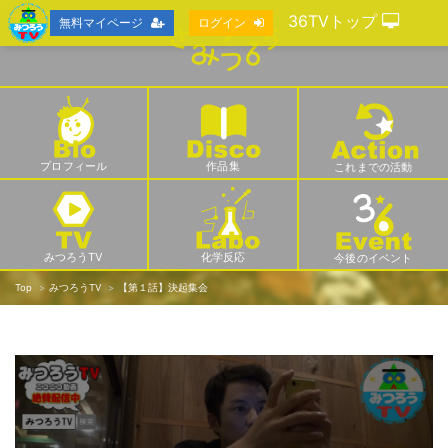
36TVトップ
無料マイページ
ログイン
プロフィール
作品集
これまでの活動
みつろうTV
化学反応
今後のイベント
Top
みつろうTV
【第１話】決起集会