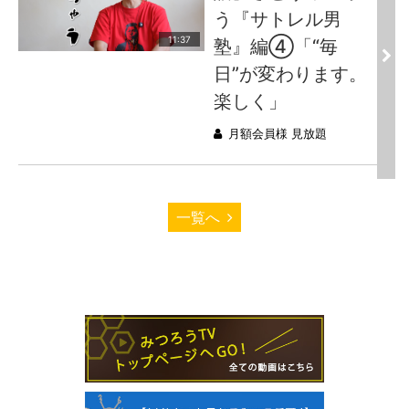
う『サトレル男
11:37
塾』編④「“毎
日”が変わります。
楽しく」
月額会員様 見放題
一覧へ