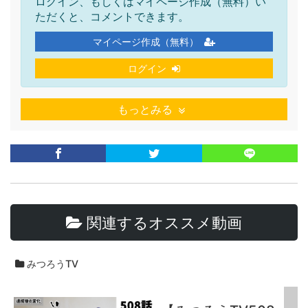
ログイン、もしくはマイページ作成（無料）い
ただくと、コメントできます。
マイページ作成（無料）
ログイン
もっとみる
関連するオススメ動画
みつろうTV