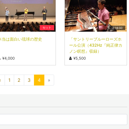
セット
2:18:00
本当は面白い琉球の歴史
「サントリーブルーローズホ
ール公演（432Hz『純正律カ
ノン瞑想』収録）
¥4,000
¥5,500
«
1
2
3
4
»