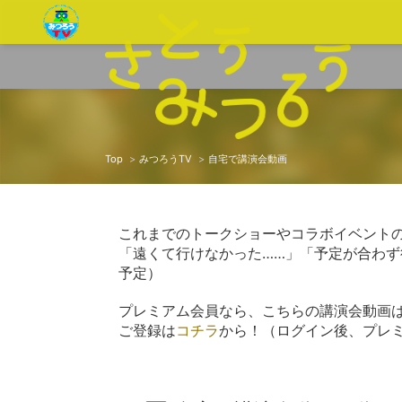
Top
みつろうTV
自宅で講演会動画
これまでのトークショーやコラボイベント
「遠くて行けなかった……」「予定が合わ
予定）
プレミアム会員なら、こちらの講演会動画
ご登録は
コチラ
から！（ログイン後、プレ