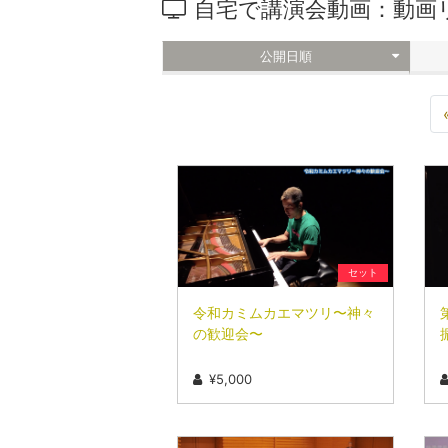
自宅で講演会動画：動画
公開日順
セット
令和カミムカエマツリ〜神々
の歓迎会〜
¥5,000