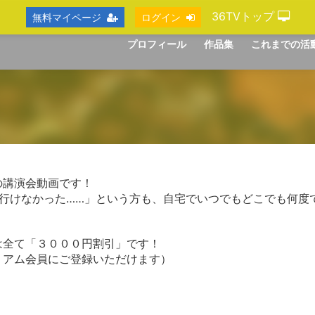
36TVトップ
無料マイページ
ログイン
プロフィール
作品集
これまでの活
の講演会動画です！
ず行けなかった……」という方も、自宅でいつでもどこでも何度
は全て「３０００円割引」です！
ミアム会員にご登録いただけます）