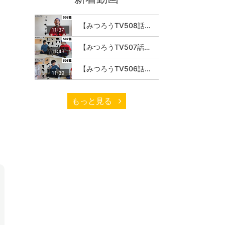
【みつろうTV508話】さとうみつろう『サトレル男塾』編④「“毎日”が変わります。楽しく」
11:37
【みつろうTV507話】さとうみつろう『サトレル男塾』編③「快楽は“自分のカラダの内側”にしかない」
11:43
【みつろうTV506話】さとうみつろう『サトレル男塾』編②「不思議な棒をお尻に…」
11:39
もっと見る