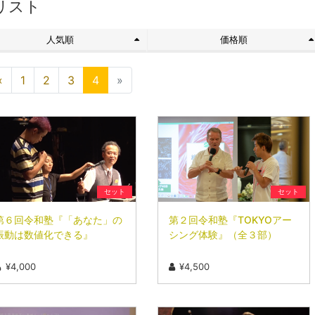
リスト
人気順
価格順
«
1
2
3
4
»
セット
セット
第６回令和塾『「あなた」の
第２回令和塾『TOKYOアー
振動は数値化できる』
シング体験』（全３部）
¥4,000
¥4,500