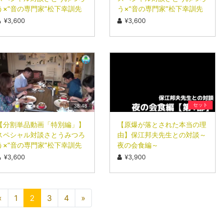
う×“音の専門家”松下幸訓先
う×“音の専門家”松下幸訓先
生
生
¥3,600
¥3,600
セット
38:48
【分割単品動画「特別編」】
【原爆が落とされた本当の理
スペシャル対談さとうみつろ
由】保江邦夫先生との対談～
う×“音の専門家”松下幸訓先
夜の会食編～
生
¥3,600
¥3,900
«
1
2
3
4
»