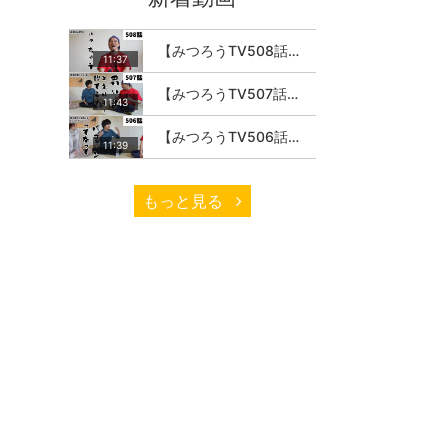
【みつろうTV508話】さとうみつろう『サトレル男塾』編④「“毎日”が変わります。楽しく」
11:37
【みつろうTV507話】さとうみつろう『サトレル男塾』編③「快楽は“自分のカラダの内側”にしかない」
11:43
【みつろうTV506話】さとうみつろう『サトレル男塾』編②「不思議な棒をお尻に…」
11:39
もっと見る