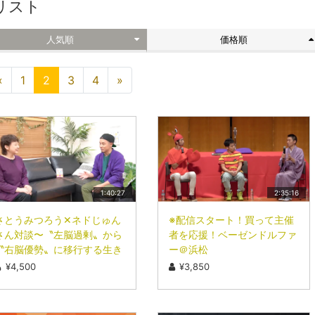
リスト
人気順
価格順
«
1
2
3
4
»
1:40:27
2:35:16
さとうみつろう✕ネドじゅん
※配信スタート！買って主催
さん対談〜〝左脳過剰〟から
者を応援！ベーゼンドルファ
〝右脳優勢〟に移行する生き
ー＠浜松
方〜
¥4,500
¥3,850