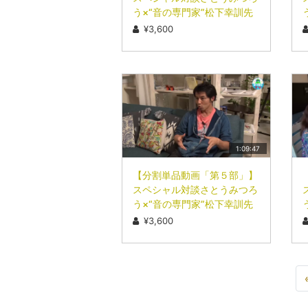
う×“音の専門家”松下幸訓先
生
¥3,600
1:09:47
【分割単品動画「第５部」】
スペシャル対談さとうみつろ
う×“音の専門家”松下幸訓先
生
¥3,600