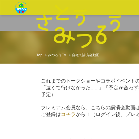
Top
みつろうTV
自宅で講演会動画
これまでのトークショーやコラボイベント
「遠くて行けなかった……」「予定が合わ
予定）
プレミアム会員なら、こちらの講演会動画
ご登録は
コチラ
から！（ログイン後、プレ