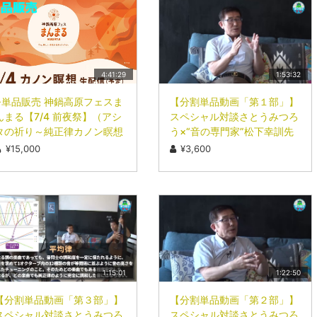
4:41:29
1:53:32
※単品販売 神鍋高原フェスま
【分割単品動画「第１部」】
んまる【7/4 前夜祭】（アシ
スペシャル対談さとうみつろ
タの祈り～純正律カノン瞑想
う×“音の専門家”松下幸訓先
～）
生
¥15,000
¥3,600
1:15:01
1:22:50
【分割単品動画「第３部」】
【分割単品動画「第２部」】
スペシャル対談さとうみつろ
スペシャル対談さとうみつろ