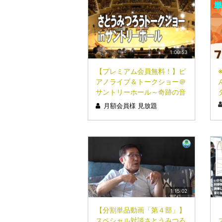
1:00:53
【プレミアム会員無料！】ピ
アノライブ＆トークショー＠
サントリーホール～奇跡の音
４３２Hzエラール純正律～
月額会員様 見放題
（前編）
1:15:02
【分割単品動画「第４部」】
スペシャル対談さとうみつろ