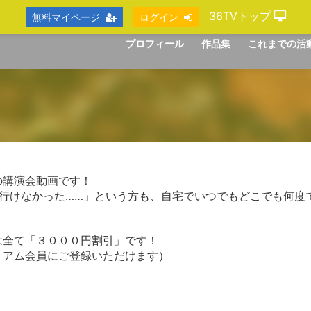
36TVトップ
無料マイページ
ログイン
プロフィール
作品集
これまでの活
の講演会動画です！
ず行けなかった……」という方も、自宅でいつでもどこでも何度
は全て「３０００円割引」です！
ミアム会員にご登録いただけます）