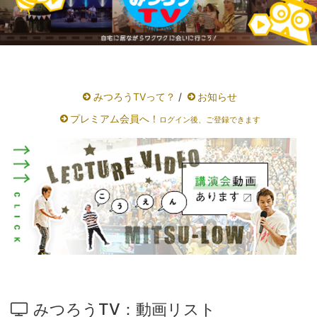
みつろうTVって？
/
お知らせ
プレミアム会員へ！
ログイン後、ご登録できます
みつろうTV：動画リスト