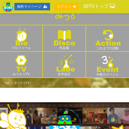
36TVトップ
無料マイページ
ログイン
プロフィール
作品集
これまでの活動
みつろうTV
化学反応
今後のイベント
Top
みつろうTV