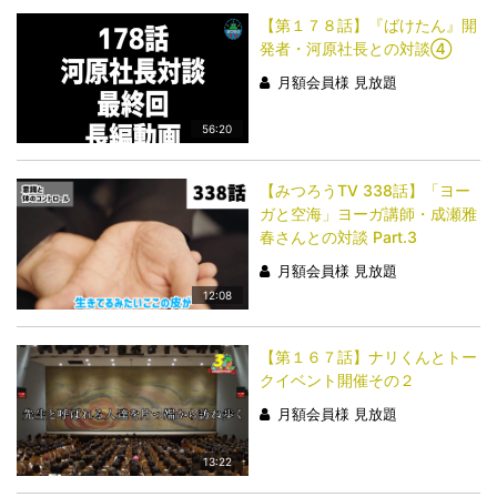
【第１７８話】『ばけたん』開
発者・河原社長との対談④
月額会員様 見放題
56:20
【みつろうTV 338話】「​​​​​​​ヨー
ガと空海」ヨーガ講師・成瀬雅
春さんとの対談 Part.3
月額会員様 見放題
12:08
【第１６７話】ナリくんとトー
クイベント開催その２
月額会員様 見放題
13:22