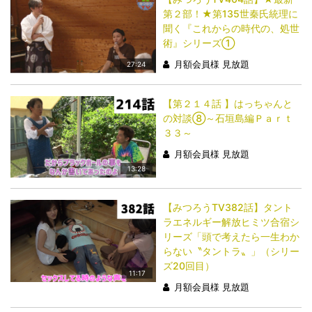
第２部！★第135世秦氏統理に
聞く『これからの時代の、処世
術』シリーズ①
月額会員様 見放題
27:24
【第２１４話 】はっちゃんと
の対談⑧～石垣島編Ｐａｒｔ
３３～
月額会員様 見放題
13:28
【みつろうTV382話】タント
ラエネルギー解放ヒミツ合宿シ
リーズ「頭で考えたら一生わか
らない〝タントラ〟」（シリー
ズ20回目）
11:17
月額会員様 見放題