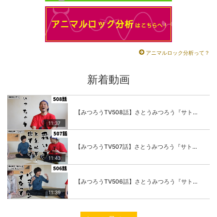
アニマルロック分析って？
新着動画
【みつろうTV508話】さとうみつろう『サトレル男塾』編④「“毎日”が変わります。楽しく」
11:37
【みつろうTV507話】さとうみつろう『サトレル男塾』編③「快楽は“自分のカラダの内側”にしかない」
11:43
【みつろうTV506話】さとうみつろう『サトレル男塾』編②「不思議な棒をお尻に…」
11:39