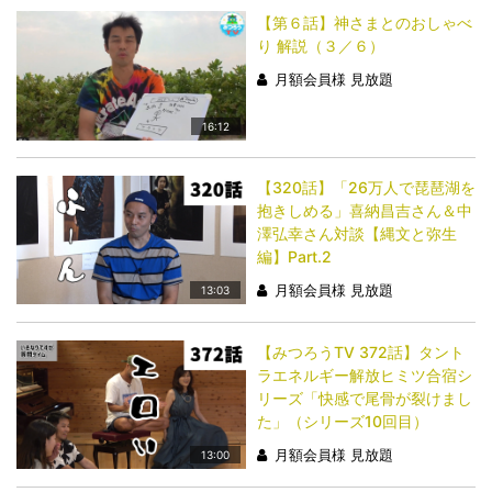
【第６話】神さまとのおしゃべ
り 解説（３／６）
月額会員様 見放題
16:12
【320話】「26万人で琵琶湖を
抱きしめる」喜納昌吉さん＆中
澤弘幸さん対談【縄文と弥生
編】Part.2
月額会員様 見放題
13:03
【みつろうTV 372話】タント
ラエネルギー解放ヒミツ合宿シ
リーズ「快感で尾骨が裂けまし
た」（シリーズ10回目）
月額会員様 見放題
13:00