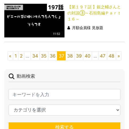
【第１９７話 】銀之輔さんと
の対談③～石垣島編Ｐａｒｔ
１６～
月額会員様 見放題
11:52
«
1
2
...
34
35
36
37
38
39
40
...
47
48
»
動画検索
検索する