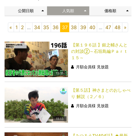
公開日順
人気順
価格順
«
1
2
...
34
35
36
37
38
39
40
...
47
48
»
【第１９６話 】銀之輔さんと
の対談②～石垣島編Ｐａｒｔ
１５～
月額会員様 見放題
12:31
【第５話】神さまとのおしゃべ
り 解説（２／６）
月額会員様 見放題
11:13
【みつろうTV404話】★最新