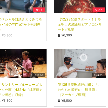
セット
セット
スペシャル対談さとうみつろ
【12/28配信スタート！】冬
う×“音の専門家”松下幸訓先
至明けの純正律ピアノコンサ
生
ートin札幌
¥6,300
¥6,300
2:18:00
1:44:35
「サントリーブルーローズホ
第135世秦氏統理に聞く『こ
ール公演（432Hz『純正律カ
れからの時代の、処世術』
ノン瞑想』収録）
（アーカイブ動画）
¥5,500
¥5,500