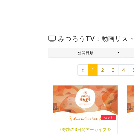
みつろうTV：動画リス
公開日順
«
1
2
3
4
セット
《奇跡の3日間アーカイブ!!》