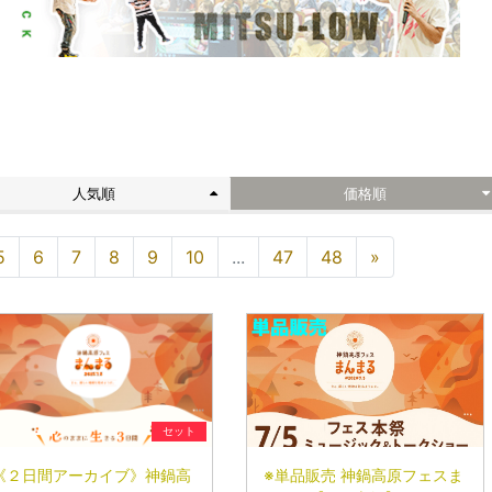
ト
人気順
価格順
5
6
7
8
9
10
...
47
48
»
セット
《２日間アーカイブ》神鍋高
※単品販売 神鍋高原フェスま