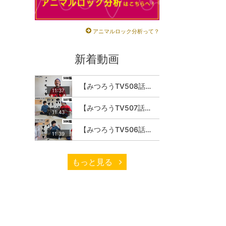
アニマルロック分析って？
新着動画
【みつろうTV508話】さとうみつろう『サトレル男塾』編④「“毎日”が変わります。楽しく」
11:37
【みつろうTV507話】さとうみつろう『サトレル男塾』編③「快楽は“自分のカラダの内側”にしかない」
11:43
【みつろうTV506話】さとうみつろう『サトレル男塾』編②「不思議な棒をお尻に…」
11:39
もっと見る