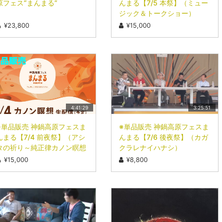
原フェス“まんまる”
んまる【7/5 本祭】（ミュー
ジック＆トークショー）
¥23,800
¥15,000
4:41:29
3:25:51
※単品販売 神鍋高原フェスま
※単品販売 神鍋高原フェスま
んまる【7/4 前夜祭】（アシ
んまる【7/6 後夜祭】（カガ
タの祈り～純正律カノン瞑想
クラレナイハナシ）
～）
¥15,000
¥8,800