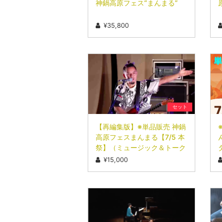
神鍋高原フェス“まんまる”
¥35,800
セット
【再編集版】※単品販売 神鍋
高原フェスまんまる【7/5 本
祭】（ミュージック＆トーク
ショー）
¥15,000