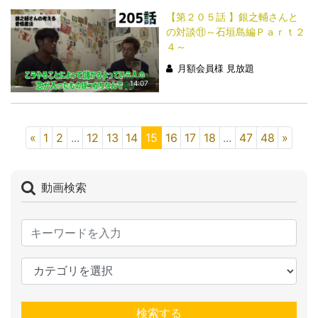
【第２０５話 】銀之輔さんと
の対談⑪～石垣島編Ｐａｒｔ２
４～
月額会員様 見放題
14:07
«
1
2
...
12
13
14
15
16
17
18
...
47
48
»
動画検索
検索する