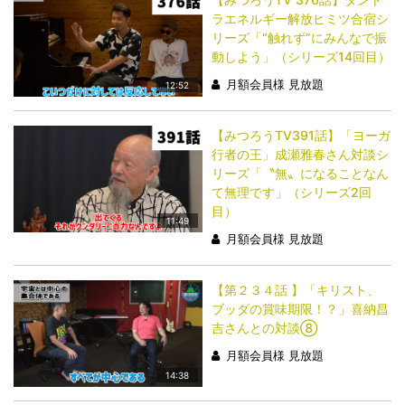
ラエネルギー解放ヒミツ合宿シ
リーズ「“触れず”にみんなで振
動しよう」（シリーズ14回目）
月額会員様 見放題
12:52
【みつろうTV391話】「ヨーガ
行者の王」成瀬雅春さん対談シ
リーズ「〝無〟になることなん
て無理です」（シリーズ2回
目）
11:49
月額会員様 見放題
【第２３４話 】「キリスト、
ブッダの賞味期限！？」喜納昌
吉さんとの対談⑧
月額会員様 見放題
14:38