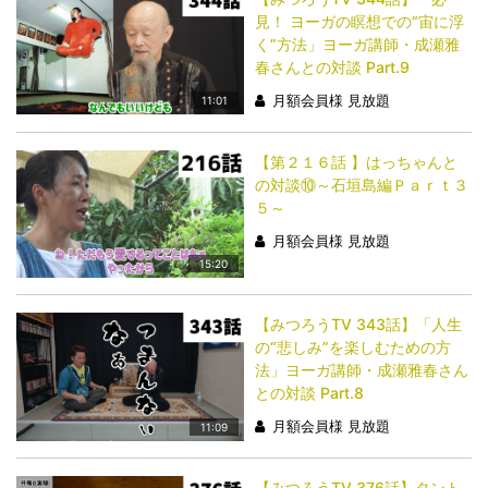
見！ ヨーガの瞑想での“宙に浮
く”方法」ヨーガ講師・成瀬雅
春さんとの対談 Part.9
月額会員様 見放題
11:01
【第２１６話 】はっちゃんと
の対談⑩～石垣島編Ｐａｒｔ３
５～
月額会員様 見放題
15:20
【みつろうTV 343話】「​​​​​​​人生
の“悲しみ”を楽しむための方
法」ヨーガ講師・成瀬雅春さん
との対談 Part.8
月額会員様 見放題
11:09
【みつろうTV 376話】タント