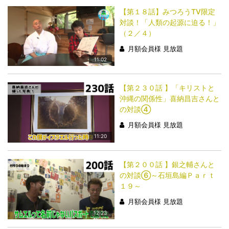
【第１８話】みつろうTV限定
対談！「人類の起源に迫る！」
（２／４）
月額会員様 見放題
11:02
【第２３０話 】「キリストと
沖縄の関係性」喜納昌吉さんと
の対談④
月額会員様 見放題
11:20
【第２００話 】銀之輔さんと
の対談⑥～石垣島編Ｐａｒｔ
１９～
月額会員様 見放題
12:23