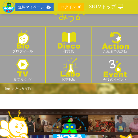
36TVトップ
無料マイページ
ログイン
プロフィール
作品集
これまでの活動
みつろうTV
化学反応
今後のイベント
Top
みつろうTV