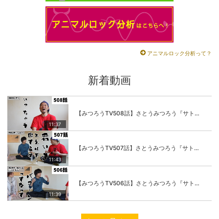
アニマルロック分析って？
新着動画
【みつろうTV508話】さとうみつろう『サトレル男塾』編④「“毎日”が変わります。楽しく」
11:37
【みつろうTV507話】さとうみつろう『サトレル男塾』編③「快楽は“自分のカラダの内側”にしかない」
11:43
【みつろうTV506話】さとうみつろう『サトレル男塾』編②「不思議な棒をお尻に…」
11:39