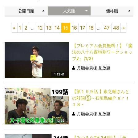
公開日順
人気順
価格順
«
1
2
...
12
13
14
15
16
17
18
...
47
48
»
【プレミアム会員無料！】『魔
法の八十八夜特別ワークショッ
プ♪』(1/2)
月額会員様 見放題
1:13:41
【第１９９話 】銀之輔さんと
の対談⑤～石垣島編Ｐａｒｔ
１８～
月額会員様 見放題
13:39
【みつろうTV 344話】「​​​​​​​必