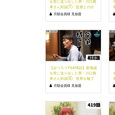
を世に送り出した男・川口典
孝さん対談①「監督との出
会い──作るか、死ぬか」
月額会員様 見放題
19:48
【みつろうTV416話】新海誠
を世に送り出した男・川口典
孝さん対談④「世界を魅了
する一本の鉛筆」
月額会員様 見放題