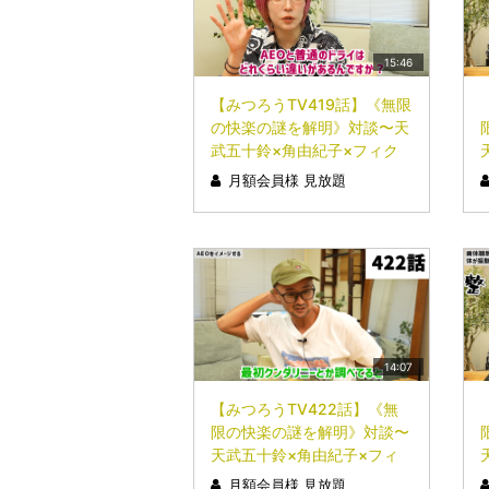
15:46
【みつろうTV419話】《無限
の快楽の謎を解明》対談〜天
武五十鈴×角由紀子×フィク
サー〜②
月額会員様 見放題
14:07
【みつろうTV422話】《無
限の快楽の謎を解明》対談〜
天武五十鈴×角由紀子×フィ
クサー〜⑤
月額会員様 見放題