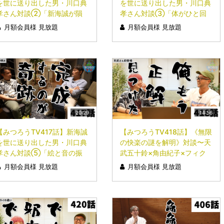
を世に送り出した男・川口典
を世に送り出した男・川口典
孝さん対談②「新海誠が隕
孝さん対談③「体がひと回
石着陸・水害・3.11震災を描
り小さくなるほどの産みの苦
月額会員様 見放題
月額会員様 見放題
いた理由」
しみ〜「一緒に死んだろ
か？」〜」
20:29
14:56
【みつろうTV417話】新海誠
【みつろうTV418話】《無限
を世に送り出した男・川口典
の快楽の謎を解明》対談〜天
孝さん対談⑤「絵と音の振
武五十鈴×角由紀子×フィク
動が生む感動」
サー〜①
月額会員様 見放題
月額会員様 見放題