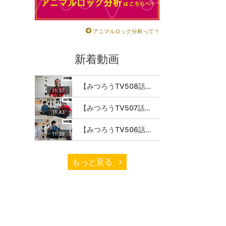
アニマルロック分析って？
新着動画
【みつろうTV508話】さとうみつろう『サトレル男塾』編④「“毎日”が変わります。楽しく」
11:37
【みつろうTV507話】さとうみつろう『サトレル男塾』編③「快楽は“自分のカラダの内側”にしかない」
11:43
【みつろうTV506話】さとうみつろう『サトレル男塾』編②「不思議な棒をお尻に…」
11:39
もっと見る