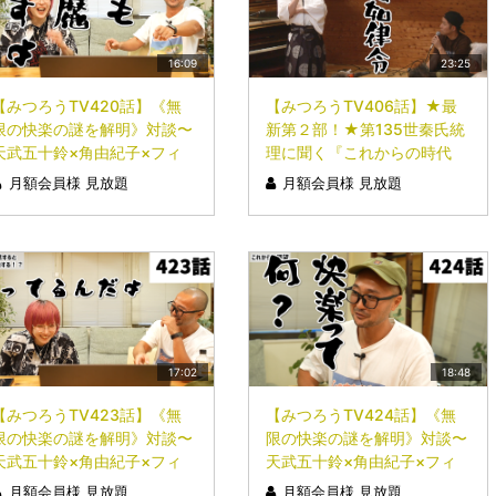
16:09
23:25
【みつろうTV420話】《無
【みつろうTV406話】★最
限の快楽の謎を解明》対談〜
新第２部！★第135世秦氏統
天武五十鈴×角由紀子×フィ
理に聞く『これからの時代
クサー〜③
の、処世術』シリーズ③
月額会員様 見放題
月額会員様 見放題
「白より多い、日本語の
〝雨〟の種類」
17:02
18:48
【みつろうTV423話】《無
【みつろうTV424話】《無
限の快楽の謎を解明》対談〜
限の快楽の謎を解明》対談〜
天武五十鈴×角由紀子×フィ
天武五十鈴×角由紀子×フィ
クサー〜⑥
クサー〜⑦（最終回）
月額会員様 見放題
月額会員様 見放題