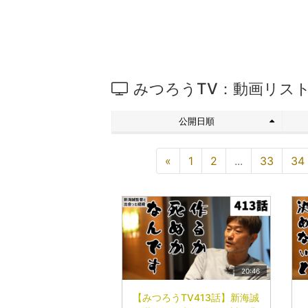
みつろうTV：動画リス
公開日順
«
1
2
...
33
34
20:46
【みつろうTV413話】新海誠