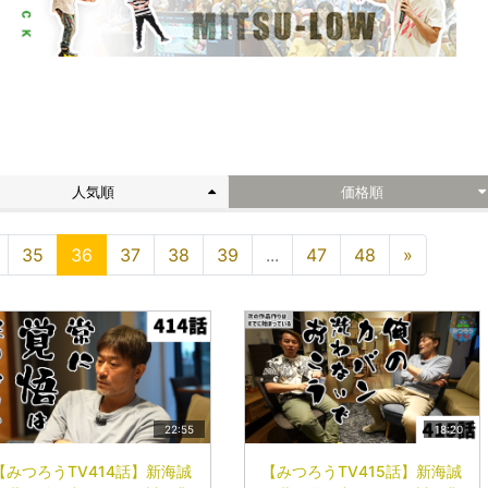
ト
人気順
価格順
35
36
37
38
39
...
47
48
»
22:55
18:20
【みつろうTV414話】新海誠
【みつろうTV415話】新海誠