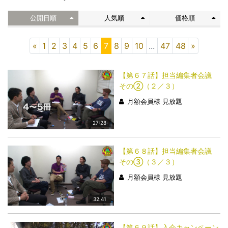
公開日順
人気順
価格順
«
1
2
3
4
5
6
7
8
9
10
...
47
48
»
【第６７話】担当編集者会議
その②（２／３）
月額会員様 見放題
27:28
【第６８話】担当編集者会議
その③（３／３）
月額会員様 見放題
32:41
【第６９話】入会キャンペーン