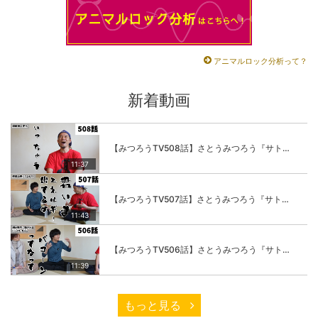
アニマルロック分析って？
新着動画
【みつろうTV508話】さとうみつろう『サトレル男塾』編④「“毎日”が変わります。楽しく」
11:37
【みつろうTV507話】さとうみつろう『サトレル男塾』編③「快楽は“自分のカラダの内側”にしかない」
11:43
【みつろうTV506話】さとうみつろう『サトレル男塾』編②「不思議な棒をお尻に…」
11:39
もっと見る