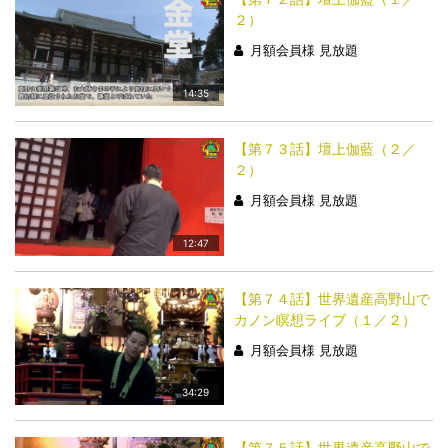
２）
月額会員様 見放題
14:35
【第７３話】壇上伽藍（２／
２）
月額会員様 見放題
12:47
【第７４話】世界遺産高野山で
カノン瞑想ライブ（１／２）
月額会員様 見放題
34:29
【第７５話】世界遺産高野山で