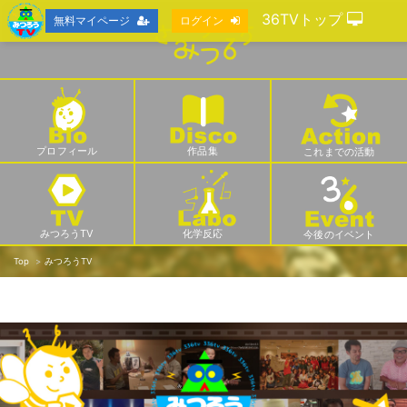
36TVトップ
無料マイページ
ログイン
プロフィール
作品集
これまでの活動
みつろうTV
化学反応
今後のイベント
Top
みつろうTV