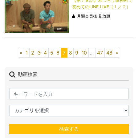
【第７８話】みつろう事務所で
初めてのLINE LIVE（１／２）
月額会員様 見放題
18:15
«
1
2
3
4
5
6
7
8
9
10
...
47
48
»
動画検索
検索する