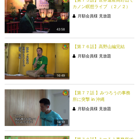
カノン瞑想ライブ （２／２）
月額会員様 見放題
43:58
【第７６話】高野山編完結
月額会員様 見放題
16:49
【第７７話 】みつろうの事務
所に突撃 in 沖縄
月額会員様 見放題
14:12