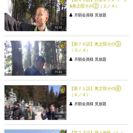
&奥之院その②（２／４）
月額会員様 見放題
12:31
【第７０話】奥之院その③
（３／４）
月額会員様 見放題
11:43
【第７１話】奥之院その④
（４／４）
月額会員様 見放題
12:00
【第７２話】壇上伽藍（１／