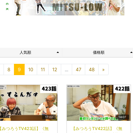
ト
人気順
価格順
8
9
10
11
12
...
47
48
»
17:02
14:07
【みつろうTV423話】《無
【みつろうTV422話】《無