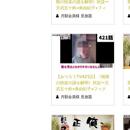
限の快楽の謎を解明》対談〜
天武五十鈴×角由紀子×フィ
クサー〜⑦（最終回）
月額会員様 見放題
13:51
【みつろうTV421話】《無限
の快楽の謎を解明》対談〜天
武五十鈴×角由紀子×フィク
サー〜④
月額会員様 見放題