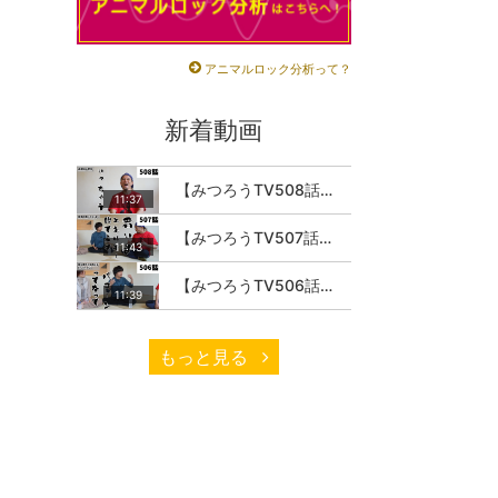
アニマルロック分析って？
新着動画
【みつろうTV508話】さとうみつろう『サトレル男塾』編④「“毎日”が変わります。楽しく」
11:37
【みつろうTV507話】さとうみつろう『サトレル男塾』編③「快楽は“自分のカラダの内側”にしかない」
11:43
【みつろうTV506話】さとうみつろう『サトレル男塾』編②「不思議な棒をお尻に…」
11:39
もっと見る