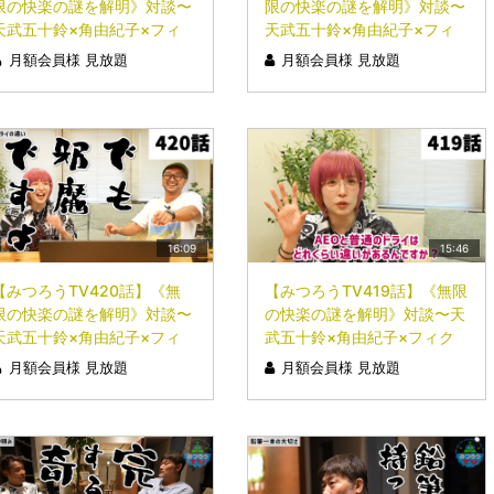
限の快楽の謎を解明》対談〜
限の快楽の謎を解明》対談〜
天武五十鈴×角由紀子×フィ
天武五十鈴×角由紀子×フィ
クサー〜⑥
クサー〜⑤
月額会員様 見放題
月額会員様 見放題
16:09
15:46
【みつろうTV420話】《無
【みつろうTV419話】《無限
限の快楽の謎を解明》対談〜
の快楽の謎を解明》対談〜天
天武五十鈴×角由紀子×フィ
武五十鈴×角由紀子×フィク
クサー〜③
サー〜②
月額会員様 見放題
月額会員様 見放題