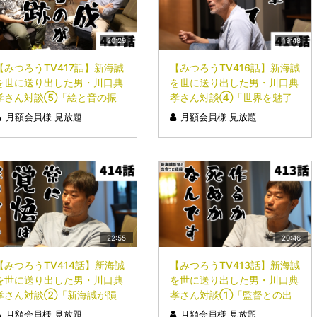
20:29
19:48
【みつろうTV417話】新海誠
【みつろうTV416話】新海誠
を世に送り出した男・川口典
を世に送り出した男・川口典
孝さん対談⑤「絵と音の振
孝さん対談④「世界を魅了
動が生む感動」
する一本の鉛筆」
月額会員様 見放題
月額会員様 見放題
22:55
20:46
【みつろうTV414話】新海誠
【みつろうTV413話】新海誠
を世に送り出した男・川口典
を世に送り出した男・川口典
孝さん対談②「新海誠が隕
孝さん対談①「監督との出
石着陸・水害・3.11震災を描
会い──作るか、死ぬか」
月額会員様 見放題
月額会員様 見放題