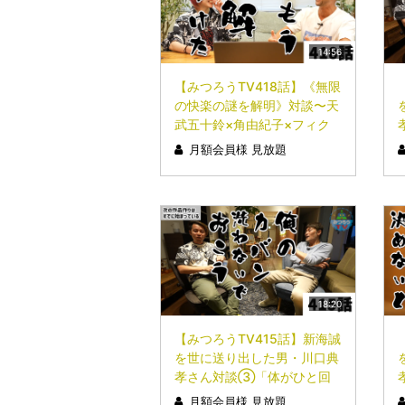
14:56
【みつろうTV418話】《無限
の快楽の謎を解明》対談〜天
武五十鈴×角由紀子×フィク
サー〜①
月額会員様 見放題
18:20
【みつろうTV415話】新海誠
を世に送り出した男・川口典
孝さん対談③「体がひと回
り小さくなるほどの産みの苦
月額会員様 見放題