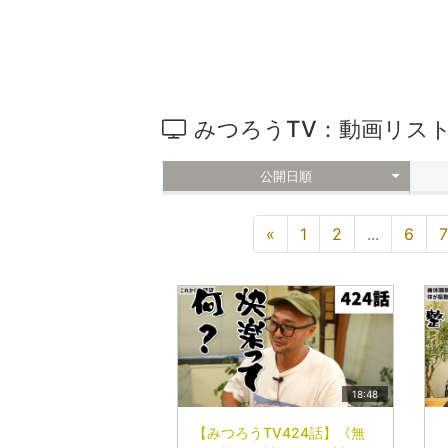
みつろうTV：動画リス
公開日順
«
1
2
...
6
7
18:48
【みつろうTV424話】《無