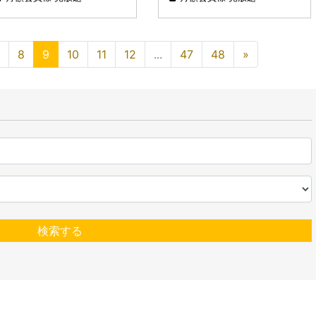
いた理由」
8
9
10
11
12
...
47
48
»
検索する