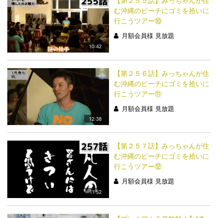
【第２５５話】みっちゃんが住
む沖縄のビーチにゴミを拾いに
行こうツアー⑩
月額会員様 見放題
10:42
【第２５６話】みっちゃんが住
む沖縄のビーチにゴミを拾いに
行こうツアー⑪
月額会員様 見放題
12:38
【第２５７話】みっちゃんが住
む沖縄のビーチにゴミを拾いに
行こうツアー⑫
月額会員様 見放題
11:52