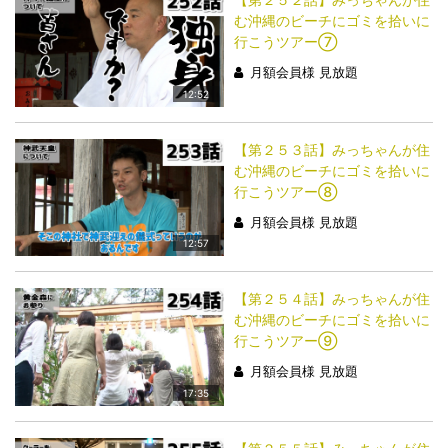
む沖縄のビーチにゴミを拾いに
行こうツアー⑦
月額会員様 見放題
12:52
【第２５３話】みっちゃんが住
む沖縄のビーチにゴミを拾いに
行こうツアー⑧
月額会員様 見放題
12:57
【第２５４話】みっちゃんが住
む沖縄のビーチにゴミを拾いに
行こうツアー⑨
月額会員様 見放題
17:35