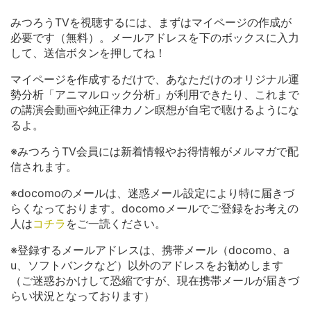
みつろうTVを視聴するには、まずはマイページの作成が
必要です（無料）。メールアドレスを下のボックスに入力
して、送信ボタンを押してね！
マイページを作成するだけで、あなただけのオリジナル運
勢分析「アニマルロック分析」が利用できたり、これまで
の講演会動画や純正律カノン瞑想が自宅で聴けるようにな
るよ。
※みつろうTV会員には新着情報やお得情報がメルマガで配
信されます。
※docomoのメールは、迷惑メール設定により特に届きづ
らくなっております。docomoメールでご登録をお考えの
人は
コチラ
をご一読ください。
※登録するメールアドレスは、携帯メール（docomo、a
u、ソフトバンクなど）以外のアドレスをお勧めします
（ご迷惑おかけして恐縮ですが、現在携帯メールが届きづ
らい状況となっております）