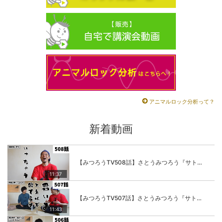
アニマルロック分析って？
新着動画
【みつろうTV508話】さとうみつろう『サトレル男塾』編④「“毎日”が変わります。楽しく」
11:37
【みつろうTV507話】さとうみつろう『サトレル男塾』編③「快楽は“自分のカラダの内側”にしかない」
11:43