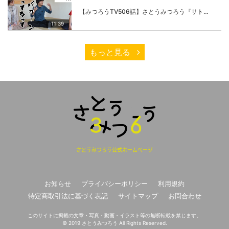
【みつろうTV506話】さとうみつろう『サトレル男塾』編②「不思議な棒をお尻に…」
11:39
もっと見る
さとうみつろう公式ホームページ
お知らせ
プライバシーポリシー
利用規約
特定商取引法に基づく表記
サイトマップ
お問合わせ
このサイトに掲載の文章・写真・動画・イラスト等の無断転載を禁じます。
© 2019 さとうみつろう All Rights Reserved.