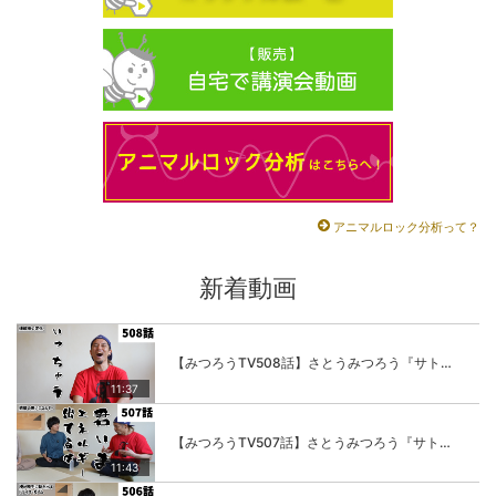
アニマルロック分析って？
新着動画
【みつろうTV508話】さとうみつろう『サトレル男塾』編④「“毎日”が変わります。楽しく」
11:37
【みつろうTV507話】さとうみつろう『サトレル男塾』編③「快楽は“自分のカラダの内側”にしかない」
11:43