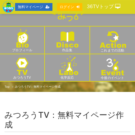
36TVトップ
無料マイページ
ログイン
プロフィール
作品集
これまでの活動
みつろうTV
化学反応
今後のイベント
Top
みつろうTV：無料マイページ作成
みつろうTV：無料マイページ作
成