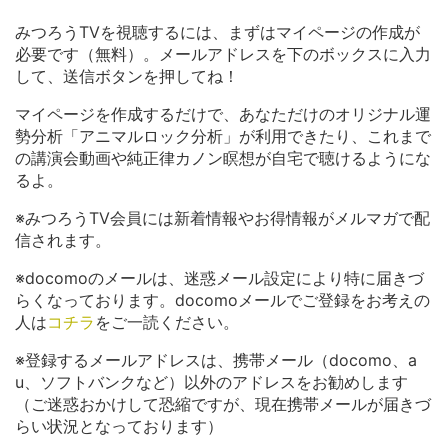
みつろうTVを視聴するには、まずはマイページの作成が
必要です（無料）。メールアドレスを下のボックスに入力
して、送信ボタンを押してね！
マイページを作成するだけで、あなただけのオリジナル運
勢分析「アニマルロック分析」が利用できたり、これまで
の講演会動画や純正律カノン瞑想が自宅で聴けるようにな
るよ。
※みつろうTV会員には新着情報やお得情報がメルマガで配
信されます。
※docomoのメールは、迷惑メール設定により特に届きづ
らくなっております。docomoメールでご登録をお考えの
人は
コチラ
をご一読ください。
※登録するメールアドレスは、携帯メール（docomo、a
u、ソフトバンクなど）以外のアドレスをお勧めします
（ご迷惑おかけして恐縮ですが、現在携帯メールが届きづ
らい状況となっております）