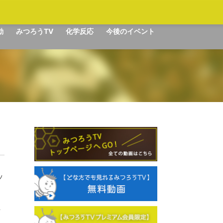
動
みつろうTV
化学反応
今後のイベント
ッ
た