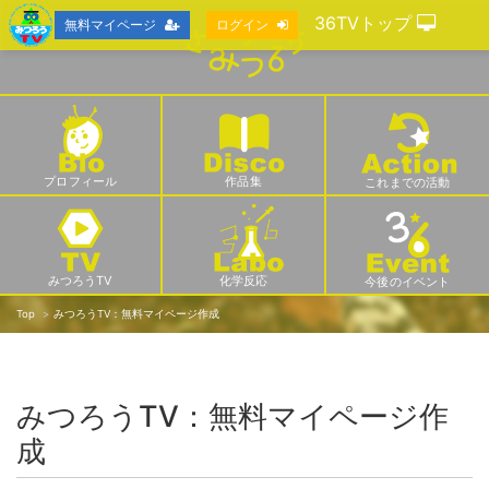
36TVトップ
無料マイページ
ログイン
プロフィール
作品集
これまでの活動
みつろうTV
化学反応
今後のイベント
Top
みつろうTV：無料マイページ作成
みつろうTV：無料マイページ作
成