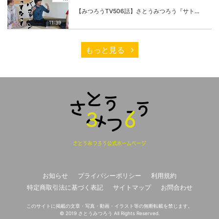
【みつろうTV506話】さとうみつろう『サトレル男塾』編②「不思議な棒をお尻に…」
11:39
もっと見る
さとうみつろう公式ホームページ
お知らせ
プライバシーポリシー
利用規約
特定商取引法に基づく表記
サイトマップ
お問合わせ
このサイトに掲載の文章・写真・動画・イラスト等の無断転載を禁じます。
© 2019 さとうみつろう All Rights Reserved.