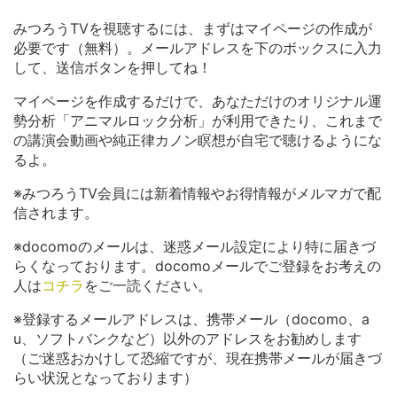
みつろうTVを視聴するには、まずはマイページの作成が
必要です（無料）。メールアドレスを下のボックスに入力
して、送信ボタンを押してね！
マイページを作成するだけで、あなただけのオリジナル運
勢分析「アニマルロック分析」が利用できたり、これまで
の講演会動画や純正律カノン瞑想が自宅で聴けるようにな
るよ。
※みつろうTV会員には新着情報やお得情報がメルマガで配
信されます。
※docomoのメールは、迷惑メール設定により特に届きづ
らくなっております。docomoメールでご登録をお考えの
人は
コチラ
をご一読ください。
※登録するメールアドレスは、携帯メール（docomo、a
u、ソフトバンクなど）以外のアドレスをお勧めします
（ご迷惑おかけして恐縮ですが、現在携帯メールが届きづ
らい状況となっております）