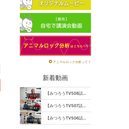
アニマルロック分析って？
新着動画
【みつろうTV508話】さとうみつろう『サトレル男塾』編④「“毎日”が変わります。楽しく」
11:37
【みつろうTV507話】さとうみつろう『サトレル男塾』編③「快楽は“自分のカラダの内側”にしかない」
11:43
【みつろうTV506話】さとうみつろう『サトレル男塾』編②「不思議な棒をお尻に…」
11:39