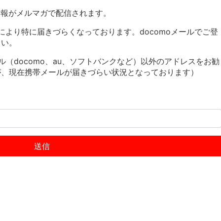
情報がメルマガで配信されます。
定により特に届きづらくなっております。docomoメールでご登
さい。
（docomo、au、ソフトバンクなど）以外のアドレスをお勧
が、現在携帯メールが届きづらい状況となっております）
送信