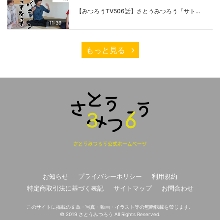
【みつろうTV506話】さとうみつろう『サトレル男塾』編②「不思議な棒をお尻に…」
11:39
もっと見る
さとうみつろう公式ホームページ
お知らせ
プライバシーポリシー
利用規約
特定商取引法に基づく表記
サイトマップ
お問合わせ
このサイトに掲載の文章・写真・動画・イラスト等の無断転載を禁じます。
© 2019 さとうみつろう All Rights Reserved.