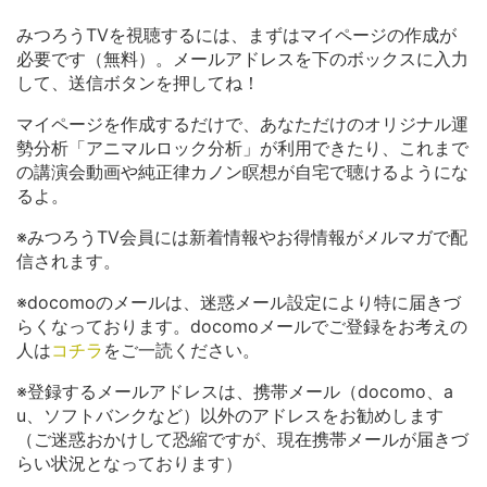
みつろうTVを視聴するには、まずはマイページの作成が
必要です（無料）。メールアドレスを下のボックスに入力
して、送信ボタンを押してね！
マイページを作成するだけで、あなただけのオリジナル運
勢分析「アニマルロック分析」が利用できたり、これまで
の講演会動画や純正律カノン瞑想が自宅で聴けるようにな
るよ。
※みつろうTV会員には新着情報やお得情報がメルマガで配
信されます。
※docomoのメールは、迷惑メール設定により特に届きづ
らくなっております。docomoメールでご登録をお考えの
人は
コチラ
をご一読ください。
※登録するメールアドレスは、携帯メール（docomo、a
u、ソフトバンクなど）以外のアドレスをお勧めします
（ご迷惑おかけして恐縮ですが、現在携帯メールが届きづ
らい状況となっております）