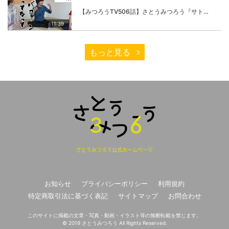
【みつろうTV506話】さとうみつろう『サトレル男塾』編②「不思議な棒をお尻に…」
11:39
もっと見る
さとうみつろう公式ホームページ
お知らせ
プライバシーポリシー
利用規約
特定商取引法に基づく表記
サイトマップ
お問合わせ
このサイトに掲載の文章・写真・動画・イラスト等の無断転載を禁じます。
© 2019 さとうみつろう All Rights Reserved.