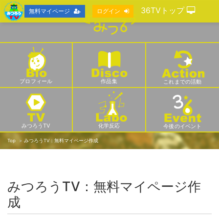
36TVトップ
無料マイページ
ログイン
プロフィール
作品集
これまでの活動
みつろうTV
化学反応
今後のイベント
Top
みつろうTV：無料マイページ作成
みつろうTV：無料マイページ作
成