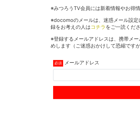
※みつろうTV会員には新着情報やお得
※docomoのメールは、迷惑メール設
録をお考えの人は
コチラ
をご一読くだ
※登録するメールアドレスは、携帯メール
めします（ご迷惑おかけして恐縮です
メールアドレス