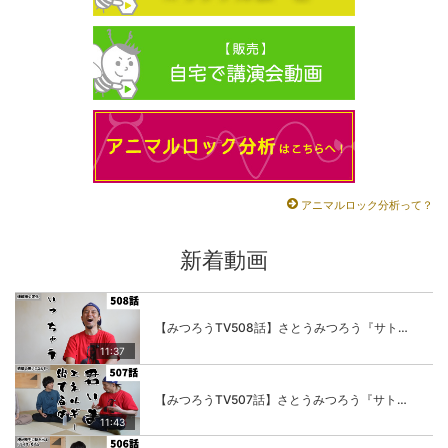
アニマルロック分析って？
新着動画
【みつろうTV508話】さとうみつろう『サトレル男塾』編④「“毎日”が変わります。楽しく」
11:37
【みつろうTV507話】さとうみつろう『サトレル男塾』編③「快楽は“自分のカラダの内側”にしかない」
11:43