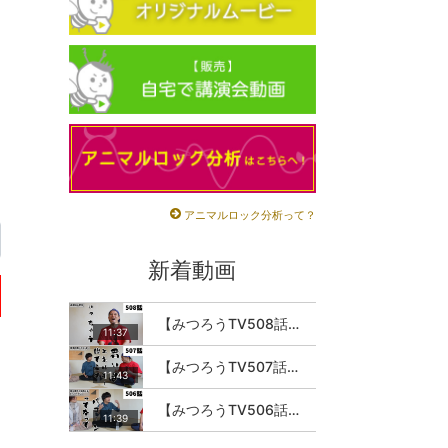
アニマルロック分析って？
新着動画
【みつろうTV508話】さとうみつろう『サトレル男塾』編④「“毎日”が変わります。楽しく」
11:37
【みつろうTV507話】さとうみつろう『サトレル男塾』編③「快楽は“自分のカラダの内側”にしかない」
11:43
【みつろうTV506話】さとうみつろう『サトレル男塾』編②「不思議な棒をお尻に…」
11:39