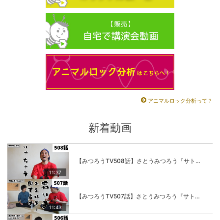
アニマルロック分析って？
新着動画
【みつろうTV508話】さとうみつろう『サトレル男塾』編④「“毎日”が変わります。楽しく」
11:37
【みつろうTV507話】さとうみつろう『サトレル男塾』編③「快楽は“自分のカラダの内側”にしかない」
11:43