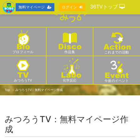
36TVトップ
無料マイページ
ログイン
プロフィール
作品集
これまでの活動
みつろうTV
化学反応
今後のイベント
Top
みつろうTV：無料マイページ作成
みつろうTV：無料マイページ作
成