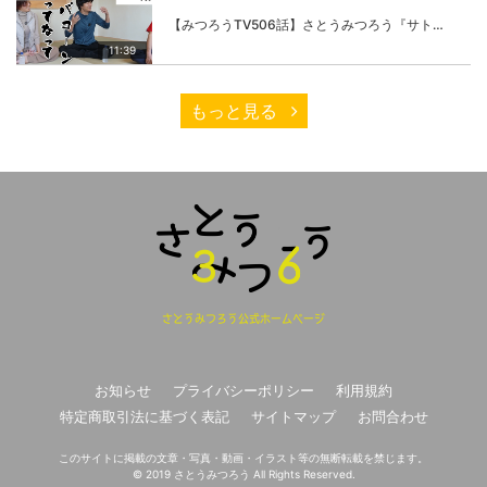
【みつろうTV506話】さとうみつろう『サトレル男塾』編②「不思議な棒をお尻に…」
11:39
もっと見る
さとうみつろう公式ホームページ
お知らせ
プライバシーポリシー
利用規約
特定商取引法に基づく表記
サイトマップ
お問合わせ
このサイトに掲載の文章・写真・動画・イラスト等の無断転載を禁じます。
© 2019 さとうみつろう All Rights Reserved.