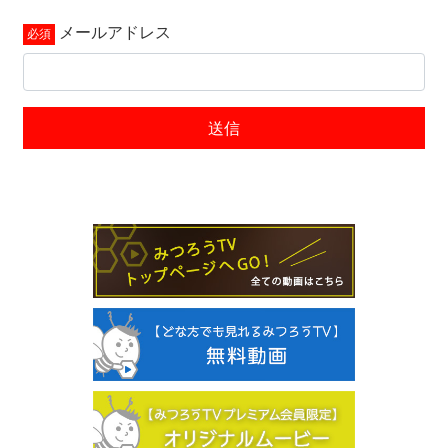
メールアドレス
送信